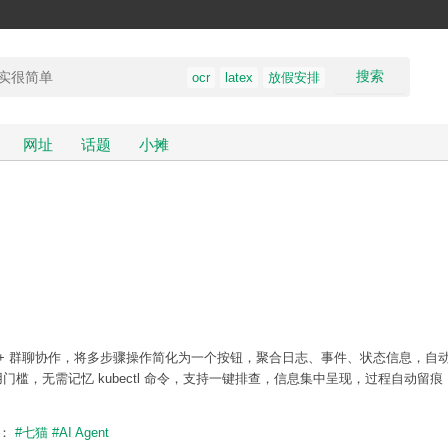
搜索
ocr
latex
放假安排
网址
话题
小摊
nt + 群聊协作，将多步骤操作简化为一个按钮，聚合日志、事件、状态信息，自
低使用门槛，无需记忆 kubectl 命令，支持一键排查，信息集中呈现，过程自动留
题：
#七猫
#AI Agent