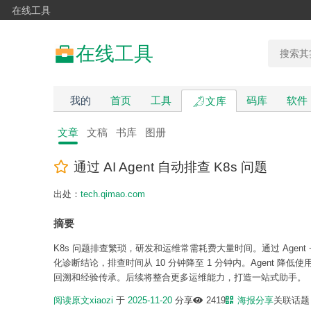
在线工具
在线工具
我的
首页
工具
码库
软件
文库
文章
文稿
书库
图册
通过 AI Agent 自动排查 K8s 问题
出处：
tech.qimao.com
摘要
K8s 问题排查繁琐，研发和运维常需耗费大量时间。通过 Age
化诊断结论，排查时间从 10 分钟降至 1 分钟内。Agent 降
回溯和经验传承。后续将整合更多运维能力，打造一站式助手。
阅读原文
xiaozi
于
2025-11-20
分享
2419
海报分享
关联话