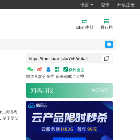
语言
登录
开放注册
token中转
排行榜
反馈
存到桌面
据说喜欢分享的,后来都成了大神
知鸦日报
每日精选
动生成结构
痕，便于团队