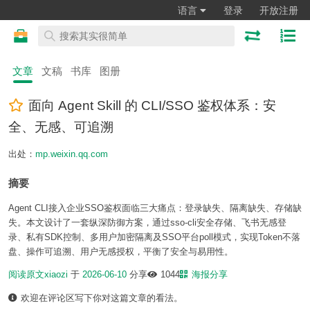
语言
登录
开放注册
文章
文稿
书库
图册
面向 Agent Skill 的 CLI/SSO 鉴权体系：安
全、无感、可追溯
出处：
mp.weixin.qq.com
摘要
Agent CLI接入企业SSO鉴权面临三大痛点：登录缺失、隔离缺失、存储缺
失。本文设计了一套纵深防御方案，通过sso-cli安全存储、飞书无感登
录、私有SDK控制、多用户加密隔离及SSO平台poll模式，实现Token不落
盘、操作可追溯、用户无感授权，平衡了安全与易用性。
阅读原文
xiaozi
于
2026-06-10
分享
1044
海报分享
欢迎在评论区写下你对这篇文章的看法。