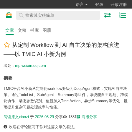
语言
登录
开放注册
文章
文稿
书库
图册
从定制 Workflow 到 AI 自主决策的架构演进
——以 TMIC AI 小新为例
出处：
mp.weixin.qq.com
摘要
TMIC平台AI小新从定制化workflow升级为DeepAgent模式，实现AI自主决
策。通过TodoList、SubAgent、Summary等组件，系统能自主规划、跨模
块协作、动态参数识别。创新加入Tree Action、异步Summary等优化，显
著提升复杂问题处理效率与性能。
阅读原文
xiaozi
于
2026-05-29
分享
1381
海报分享
欢迎在评论区写下你对这篇文章的看法。