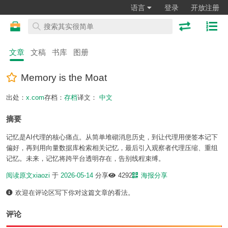
语言
登录
开放注册
文章
文稿
书库
图册
Memory is the Moat
出处：
x.com
存档：
存档
译文：
中文
摘要
记忆是AI代理的核心痛点。从简单堆砌消息历史，到让代理用便签本记下
偏好，再到用向量数据库检索相关记忆，最后引入观察者代理压缩、重组
记忆。未来，记忆将跨平台透明存在，告别线程束缚。
阅读原文
xiaozi
于
2026-05-14
分享
4292
海报分享
欢迎在评论区写下你对这篇文章的看法。
评论