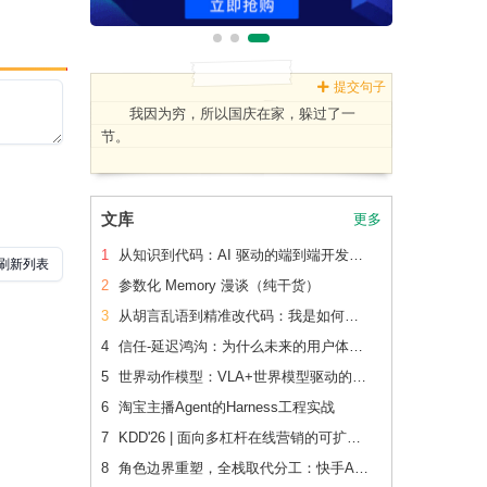
提交句子
我因为穷，所以国庆在家，躲过了一
节。
文库
更多
1
从知识到代码：AI 驱动的端到端开发流水线（下篇）
2
参数化 Memory 漫谈（纯干货）
3
从胡言乱语到精准改代码：我是如何让 AI 读懂老项目的
4
信任-延迟鸿沟：为什么未来的用户体验会刻意变慢
5
世界动作模型：VLA+世界模型驱动的Physical AI 后训练范式跃迁
6
淘宝主播Agent的Harness工程实战
7
KDD'26 | 面向多杠杆在线营销的可扩展、可追踪联合 增量建模
8
角色边界重塑，全栈取代分工：快手AI生产力体系成形