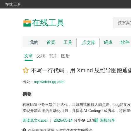
在线工具
在线工具
我的
首页
工具
码库
软件
文库
文章
文稿
书库
图册
不写一行代码，用 Xmind 思维导图跑
出处：
mp.weixin.qq.com
摘要
转转B2B业务三端并行迭代，回归测试依赖人肉点击、bug易复发。团
实现开箱即用的自动化回归，并探索AI Coding生成脚本，将
阅读原文
xiaozi
于
2026-05-14
分享
1378
海报分享
欢迎在评论区写下你对这篇文章的看法。