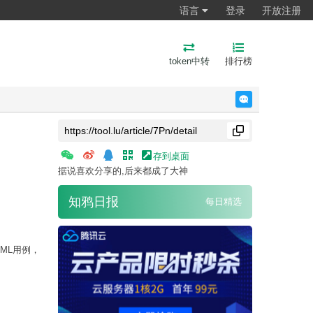
语言
登录
开放注册
token中转
排行榜
反馈
存到桌面
据说喜欢分享的,后来都成了大神
知鸦日报
每日精选
AML用例，