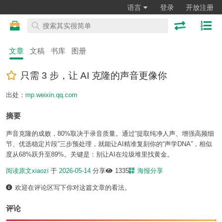
语言
登录
开放注册
文章
文稿
书库
图册
只需 3 步，让 AI 克隆的声音更像你
出处：
mp.weixin.qq.com
摘要
声音克隆的成败，80%取决于录音质量。通过“提取纯净人声、增强高频细
节、优选稳定片段”三步预处理，就能让AI精准复刻你的“声学DNA”，相似
度从68%跃升至89%。关键是：别让AI在垃圾堆里找黄金。
阅读原文
xiaozi
于
2026-05-14
分享
1335
海报分享
欢迎在评论区写下你对这篇文章的看法。
评论