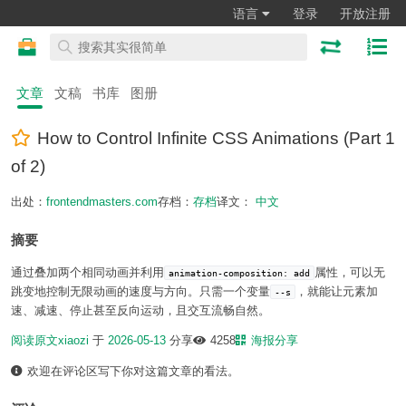
语言
登录
开放注册
文章
文稿
书库
图册
How to Control Infinite CSS Animations (Part 1
of 2)
出处：
frontendmasters.com
存档：
存档
译文：
中文
摘要
通过叠加两个相同动画并利用
属性，可以无
animation-composition: add
跳变地控制无限动画的速度与方向。只需一个变量
，就能让元素加
--s
速、减速、停止甚至反向运动，且交互流畅自然。
阅读原文
xiaozi
于
2026-05-13
分享
4258
海报分享
欢迎在评论区写下你对这篇文章的看法。