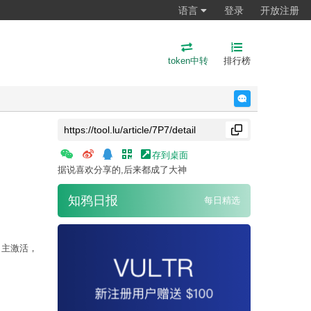
语言
登录
开放注册
token中转
排行榜
反馈
存到桌面
据说喜欢分享的,后来都成了大神
知鸦日报
每日精选
自主激活，