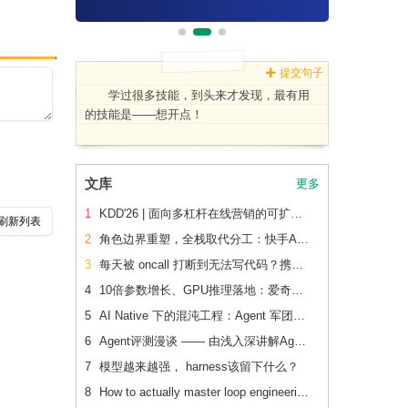
提交句子
学过很多技能，到头来才发现，最有用
的技能是——想开点！
文库
更多
1
KDD'26 | 面向多杠杆在线营销的可扩展、可追踪联合 增量建模
2
角色边界重塑，全栈取代分工：快手AI生产力体系成形
3
每天被 oncall 打断到无法写代码？携程机票前端用这套方法把重复问题解决了2/3
4
10倍参数增长、GPU推理落地：爱奇艺广告CVR模型的升级之路
5
AI Native 下的混沌工程：Agent 军团如何重新定义系统韧性验证
6
Agent评测漫谈 —— 由浅入深讲解Agent评测
7
模型越来越强， harness该留下什么？
8
How to actually master loop engineering