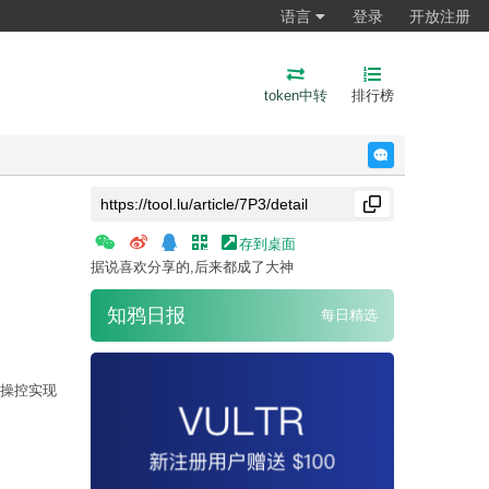
语言
登录
开放注册
token中转
排行榜
反馈
存到桌面
据说喜欢分享的,后来都成了大神
知鸦日报
每日精选
操控实现