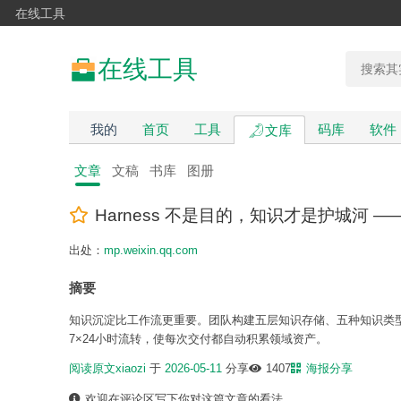
在线工具
在线工具
我的
首页
工具
码库
软件
文库
文章
文稿
书库
图册
Harness 不是目的，知识才是护城河 —
出处：
mp.weixin.qq.com
摘要
知识沉淀比工作流更重要。团队构建五层知识存储、五种知识类
7×24小时流转，使每次交付都自动积累领域资产。
阅读原文
xiaozi
于
2026-05-11
分享
1407
海报分享
欢迎在评论区写下你对这篇文章的看法。