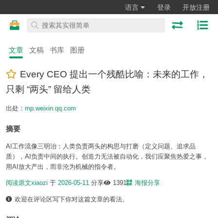
语言
登录
开放注册
文章
文稿
书库
图册
Every CEO 提出一个残酷比喻：未来的工作，
只剩 “两头” 留给人类
出处：
mp.weixin.qq.com
摘要
AI工作流像三明治：人类负责两头的构思与打磨（定义问题、追求品
质），AI负责中间的执行。创造力无法被自动化，我们应聚焦热爱之事，
用AI放大产出，而非沦为机械的指令者。
阅读原文
xiaozi
于
2026-05-11
分享
1391
海报分享
欢迎在评论区写下你对这篇文章的看法。