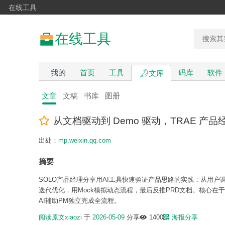
在线工具
在线工具
我的
首页
工具
码库
软件
文库
文章
文稿
书库
图册
从文档驱动到 Demo 驱动，TRAE 产品
出处：
mp.weixin.qq.com
摘要
SOLO产品经理分享用AI工具快速验证产品思路的实践：从用户
迭代优化，用Mock模拟动态流程，最后反推PRD文档。核心在
AI辅助PM独立完成全流程。
阅读原文
xiaozi
于
2026-05-09
分享
1400
海报分享