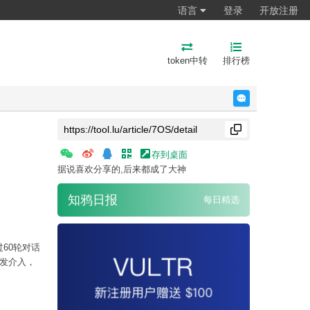
语言
登录
开放注册
token中转
排行榜
反馈
存到桌面
据说喜欢分享的,后来都成了大神
知鸦日报
每日精选
60轮对话
研发介入，