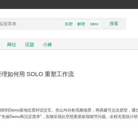
搜索
加密
解密
latex
网址
话题
小摊
经理如何用 SOLO 重塑工作流
调研到Demo落地仅需对话交互。先让AI分析高频场景，再搭建可点击原型，通过
于"先做Demo再沉淀需求"，实物呈现比空想更易发现细节问题。全程无需设计