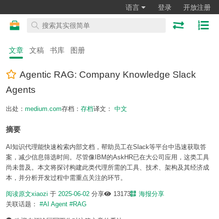
语言
登录
开放注册
文章
文稿
书库
图册
Agentic RAG: Company Knowledge Slack
Agents
出处：
medium.com
存档：
存档
译文：
中文
摘要
AI知识代理能快速检索内部文档，帮助员工在Slack等平台中迅速获取答
案，减少信息筛选时间。尽管像IBM的AskHR已在大公司应用，这类工具
尚未普及。本文将探讨构建此类代理所需的工具、技术、架构及其经济成
本，并分析开发过程中需重点关注的环节。
阅读原文
xiaozi
于
2025-06-02
分享
13173
海报分享
关联话题：
#AI Agent
#RAG