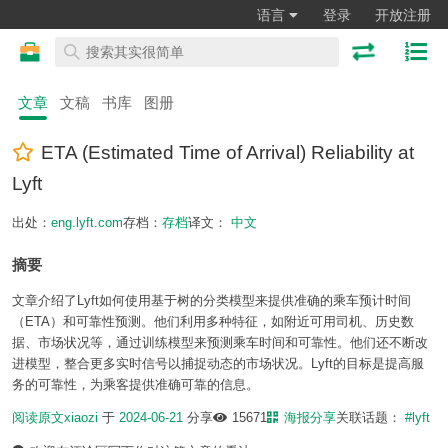
语言
登录
开放注册
文章
文稿
书库
图册
ETA (Estimated Time of Arrival) Reliability at
Lyft
出处：
eng.lyft.com
存档：
存档
译文：
中文
摘要
文章介绍了Lyft如何使用基于树的分类模型来提供准确的乘车预计时间
（ETA）和可靠性预测。他们利用多种特征，如附近可用司机、历史数
据、市场状况等，通过训练模型来预测乘车时间和可靠性。他们还不断改
进模型，整合更多实时信号以捕捉动态的市场状况。Lyft的目标是提高服
务的可靠性，为乘客提供准确可靠的信息。
阅读原文
xiaozi
于
2024-06-21
分享
15671
海报分享
关联话题：
#lyft