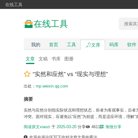
在线工具
在线工具
我的
首页
工具
码库
软件
文库
文章
文稿
书库
图册
“实然和应然” vs “现实与理想”
出处：
mp.weixin.qq.com
摘要
实然与应然分别指实际状况和理想状态，前者为客观事实，后者为主
冲突。面对现实，应避免以“应然”为前提，而是适应环境，理解
阅读原文
xiaozi
于
2025-03-20
分享
4611
海报分享
欢迎在评论区写下你对这篇文章的看法。