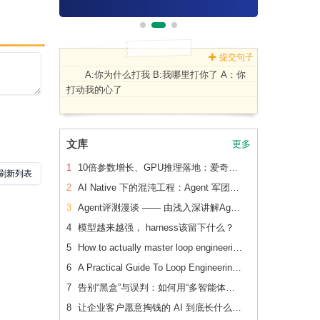
提交句子
A:你为什么打我 B:我哪里打你了 A：你
打动我的心了
文库
更多
1
10倍参数增长、GPU推理落地：爱奇艺广告CVR模型的升级之路
2
AI Native 下的混沌工程：Agent 军团如何重新定义系统韧性验证
3
Agent评测漫谈 —— 由浅入深讲解Agent评测
4
模型越来越强， harness该留下什么？
5
How to actually master loop engineering
6
A Practical Guide To Loop Engineering Without Yourself
7
告别“黑盒”与误判：如何用“多智能体对抗辩论”重构内容安全审核系统
8
让企业客户愿意掏钱的 AI 到底长什么样？