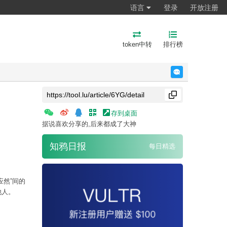
语言
登录
开放注册
token中转
排行榜
反馈
存到桌面
据说喜欢分享的,后来都成了大神
知鸦日报
每日精选
应然”间的
他人。