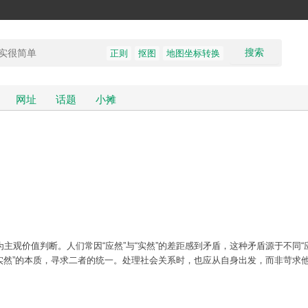
搜索
正则
抠图
地图坐标转换
网址
话题
小摊
观价值判断。人们常因“应然”与“实然”的差距感到矛盾，这种矛盾源于不同“
“实然”的本质，寻求二者的统一。处理社会关系时，也应从自身出发，而非苛求