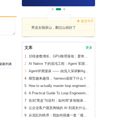
提交句子
男追女隔座山，翻过山就好了
文库
更多
1
10倍参数增长、GPU推理落地：爱奇艺广告CVR模型的升级之路
2
AI Native 下的混沌工程：Agent 军团如何重新定义系统韧性验证
3
Agent评测漫谈 —— 由浅入深讲解Agent评测
4
模型越来越强， harness该留下什么？
5
How to actually master loop engineering
6
A Practical Guide To Loop Engineering Without Yourself
7
告别“黑盒”与误判：如何用“多智能体对抗辩论”重构内容安全审核系统
8
让企业客户愿意掏钱的 AI 到底长什么样？
9
从混乱到秩序：我如何搭建一套「规范驱动」的 AI 协作开发体系