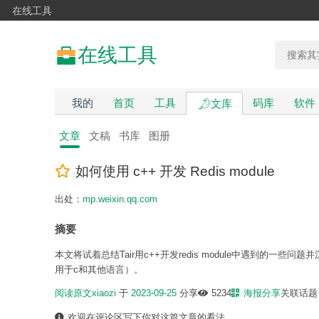
在线工具
在线工具
我的
首页
工具
码库
软件
文库
文章
文稿
书库
图册
如何使用 c++ 开发 Redis module
出处：
mp.weixin.qq.com
摘要
‍本文将试着总结Tair用c++开发redis module中遇到的一
用于c和其他语言）。
阅读原文
xiaozi
于
2023-09-25
分享
5234
海报分享
关联话
欢迎在评论区写下你对这篇文章的看法。