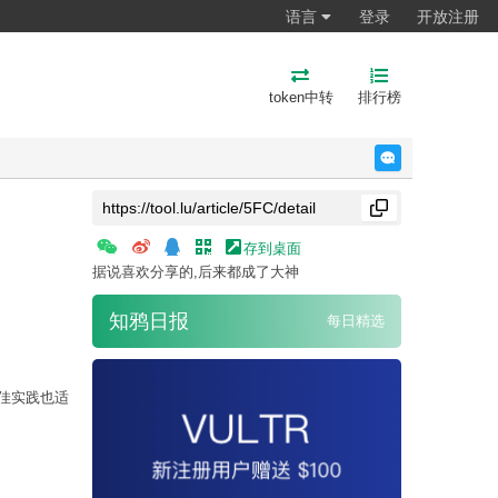
语言
登录
开放注册
token中转
排行榜
反馈
存到桌面
据说喜欢分享的,后来都成了大神
知鸦日报
每日精选
最佳实践也适