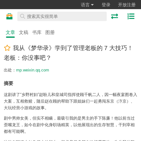
语言
登录
开放注册
文章
文稿
书库
图册
我从《梦华录》学到了管理老板的 7 大技巧！
老板：你没事吧？
出处：
mp.weixin.qq.com
摘要
这剧讲了“乡野村妇”赵盼儿和皇城司指挥使顾千帆二人，因一幅夜宴图卷入
大案，互相救赎，随后赵在顾的帮助下跟姐妹们一起勇闯东京（汴京）、
大玩经营小游戏的故事。
剧中男帅女美，但实不相瞒，最吸引我的是男主的手下陈廉！他以前当过
歪嘴龙王，如今在剧中化身职场精英，以他展现出的生存智慧，干到宰相
都有可能啊。