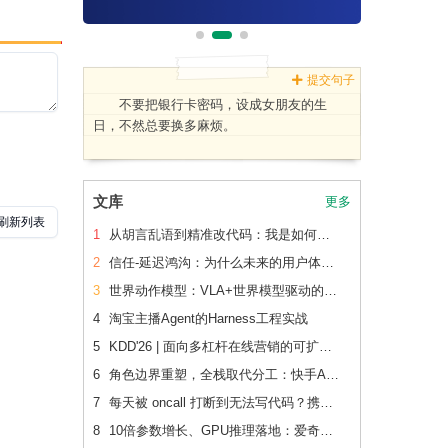
提交句子
不要把银行卡密码，设成女朋友的生
日，不然总要换多麻烦。
文库
更多
1
从胡言乱语到精准改代码：我是如何让 AI 读懂老项目的
2
信任-延迟鸿沟：为什么未来的用户体验会刻意变慢
3
世界动作模型：VLA+世界模型驱动的Physical AI 后训练范式跃迁
4
淘宝主播Agent的Harness工程实战
5
KDD'26 | 面向多杠杆在线营销的可扩展、可追踪联合 增量建模
6
角色边界重塑，全栈取代分工：快手AI生产力体系成形
7
每天被 oncall 打断到无法写代码？携程机票前端用这套方法把重复问题解决了2/3
8
10倍参数增长、GPU推理落地：爱奇艺广告CVR模型的升级之路