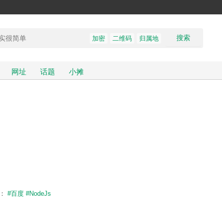
搜索
加密
二维码
归属地
网址
话题
小摊
题：
#百度
#NodeJs