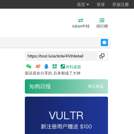
语言
登录
开放注册
token中转
排行榜
反馈
存到桌面
据说喜欢分享的,后来都成了大神
知鸦日报
每日精选