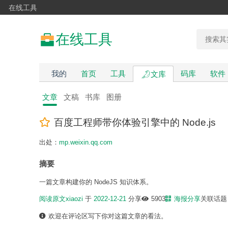
在线工具
在线工具
我的
首页
工具
码库
软件
文库
文章
文稿
书库
图册
百度工程师带你体验引擎中的 Node.js
出处：
mp.weixin.qq.com
摘要
一篇文章构建你的 NodeJS 知识体系。
阅读原文
xiaozi
于
2022-12-21
分享
5903
海报分享
关联话
欢迎在评论区写下你对这篇文章的看法。