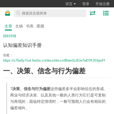
语言
登录
开放注册
文章
文稿
书库
图册
回到详情
认知偏差知识手册
出处：
https://s75w5y7vut.feishu.cn/docs/doccn3BatnScBJe7wD7K3S5poFf
一、决策、信念与行为偏差
?
决策、信念与行为偏差
这些偏差多半会影响信念的形成、
商业与经济决策、以及其他一般的人类行为它们是可复制
与再现的，面临特定情境时，一般可预期人们会有相应的
偏差倾向。