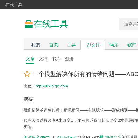
在线工具
在线工具
我的
首页
工具
码库
软件
文库
文章
文稿
书库
图册
一个模型解决你所有的情绪问题——ABC
出处：
mp.weixin.qq.com
摘要
我们情绪的产生过程：所见所闻——主观臆想——形成感受——展
很多人会选择改变A来改变C，作者告诉我们其实改变B才是最好
变的。
阅读原文
xiaozi
于
2021-06-28
分享
7985
海报分享
关联话