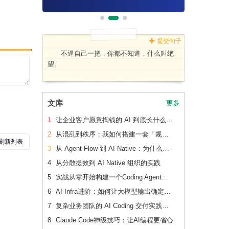
提交句子
不逼自己一把，你都不知道，什么叫绝
望。
文库
更多
1
让企业客户愿意掏钱的 AI 到底长什么样？
2
从混乱到秩序：我如何搭建一套「规范驱动」的 AI 协作开发体系
3
从 Agent Flow 到 AI Native：为什么通用 Agent 是“饮鸩止渴”
4
从分散提效到 AI Native 组织的实践
5
实战从零开始构建一个Coding Agent：Violin
6
AI Infra进阶：如何让大模型输出确定的结果
7
复杂业务团队的 AI Coding 交付实践：知识库、RD 流程和质量门禁
8
Claude Code神级技巧：让AI编程更省心