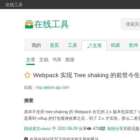
在线工具
在线工具
我的
首页
工具
码库
软件
文库
文章
文稿
书库
图册
Webpack 实现 Tree shaking 的前世今生
出处：
mp.weixin.qq.com
摘要
原本不支持 tree-shaking 的 Webpack 在它的 2.x 版本也实现了 
是看到 rollup 的打包瘦身效果之后，到了 2.x 才实现，那么二者实现
阅读原文
xiaozi
于
2021-06-28
分享
4738
海报分享
关联话
欢迎在评论区写下你对这篇文章的看法。