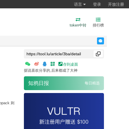
语言
登录
开放注册
token中转
排行榜
反馈
存到桌面
据说喜欢分享的,后来都成了大神
知鸦日报
每日精选
bpack 则