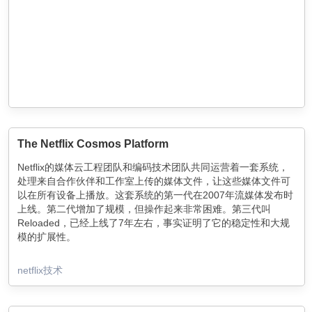
The Netflix Cosmos Platform
Netflix的媒体云工程团队和编码技术团队共同运营着一套系统，
处理来自合作伙伴和工作室上传的媒体文件，让这些媒体文件可
以在所有设备上播放。这套系统的第一代在2007年流媒体发布时
上线。第二代增加了规模，但操作起来非常困难。第三代叫
Reloaded，已经上线了7年左右，事实证明了它的稳定性和大规
模的扩展性。
当设计Reloaded时，我们是一个小型的开发者团队，操作着一个
受限的计算集群，并专注于一件事：视频/音频处理流水线。随着
netflix技术
时间的推移，开发人员的数量增加了三倍多，用例的广度和深度
也在不断扩展，我们的规模也增加了十倍以上，但单片式架构大
大减缓了新功能的交付速度。我们不能再指望每个人都拥有构建