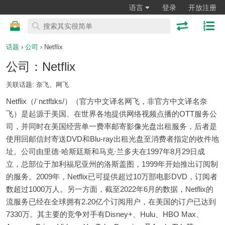
语言
登录
开放注册
话题
›
公司
› Netflix
公司：Netflix
关联话题: 奈飞、网飞
Netflix（/ˈnɛtflɪks/）（官方中文译名网飞，非官方中文译名奈
飞）是起源于美国、在世界各地提供网络视频点播的OTT服务公
司，并同时在美国经营单一费率邮寄影像光盘出租服务，后者是
使用回邮信封寄送DVD和Blu-ray出租光盘至消费者指定的收件地
址。公司由里德·哈斯廷斯和马克·兰多夫在1997年8月29日成
立，总部位于加利福尼亚州的洛斯盖图，1999年开始推出订阅制
的服务。2009年，Netflix已可提供超过10万部电影DVD，订阅者
数超过1000万人。另一方面，截至2022年6月的数据，Netflix的
流服务已经在全球拥有2.20亿个订阅用户，在美国的订户已达到
7330万。其主要的竞争对手有Disney+、Hulu、HBO Max、