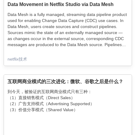
Data Movement in Netflix Studio via Data Mesh
Data Mesh is a fully managed, streaming data pipeline product
used for enabling Change Data Capture (CDC) use cases. In
Data Mesh, users create sources and construct pipelines.
Sources mimic the state of an externally managed source —
as changes occur in the external source, corresponding CDC
messages are produced to the Data Mesh source. Pipelines
can be configured to transform and store data to externally
Data Mesh provides a drag-and-drop, self-service user
managed sinks.
interface for exploring sources and creating pipelines so that
netflix技术
users can focus on delivering business value without having to
worry about managing and scaling complex data streaming
infrastructure.
互联网商业模式的三次进化：微软、谷歌之后是什么？
到今天，被验证的互联网商业模式只有三种：
（1）直接销售模式（Direct Sales）
（2）广告支持模式（Advertising Supported）
（3）价值分享模式（Shared Value）