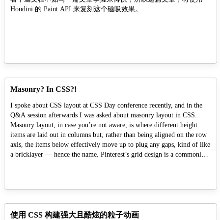
Houdini 的 Paint API 来复刻这个磁吸效果。
Masonry? In CSS?!
I spoke about CSS layout at CSS Day conference recently, and in the
Q&A session afterwards I was asked about masonry layout in CSS.
Masonry layout, in case you’re not aware, is where different height
items are laid out in columns but, rather than being aligned on the row
axis, the items below effectively move up to plug any gaps, kind of like
a bricklayer — hence the name. Pinterest’s grid design is a commonly-
cited example whenever the masonry conversation comes up.
使用 CSS 构建强大且酷炫的粒子动画