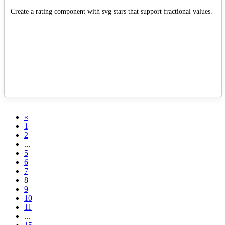
Create a rating component with svg stars that support fractional values.
«
1
2
...
5
6
7
8
9
10
11
...