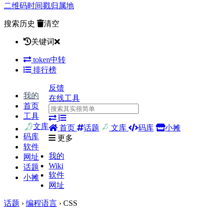
二维码
时间戳
归属地
搜索历史
清空
关键词
token中转
排行榜
反馈
我的
在线工具
首页
工具
文库
首页
话题
文库
码库
小摊
码库
更多
软件
我的
网址
Wiki
话题
软件
小摊
网址
话题
›
编程语言
› CSS