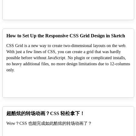
How to Set Up the Responsive CSS Grid Design in Sketch
CSS Grid is a new way to create two-dimensional layouts on the web.
With just a few lines of CSS, you can create a grid that was hardly
possible before without JavaScript. No plugin or complicated installs,
no heavy additional files, no more design limitations due to 12-columns
only.
超酷炫的转场动画？CSS 轻松拿下！
Wow？CSS 也能完成如此酷炫的转场动画了？