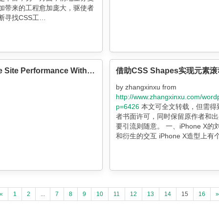
加带来的工程愈加庞大，驱使者
断寻找CSS工…
Increase Site Performance With Hardware-Accelerated CSS
by zhangxinxu from
http://www.zhangxinxu.com/word
p=6426
本文可全文转载，但需得
者书面许可，同时保留原作者和出
要引流则随意。 一、iPhone X
和衍生的交互 iPhone X造型上
特质，就是有个明显的刘海。 然后
«
1
2
...
7
8
9
10
11
12
13
14
15
16
»