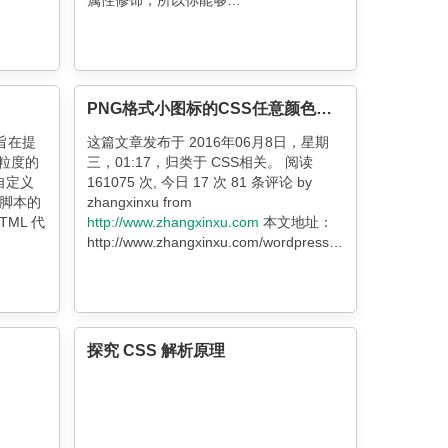
属性修饰，所以你能够…
PNG格式小图标的CSS任意颜色赋色技术
，旨在提
这篇文章发布于 2016年06月8日，星期
粒度的
三，01:17，归类于 CSS相关。 阅读
自定义
161075 次, 今日 17 次 81 条评论 by
脚本的
zhangxinxu from
ML 代
http://www.zhangxinxu.com
本文地址：
http://www.zhangxinxu.com/wordpress/?
p=5429 补充于2018-11-26 有多个比本文
更好的实现方法，请参考这篇文章：&
探究 CSS 解析原理