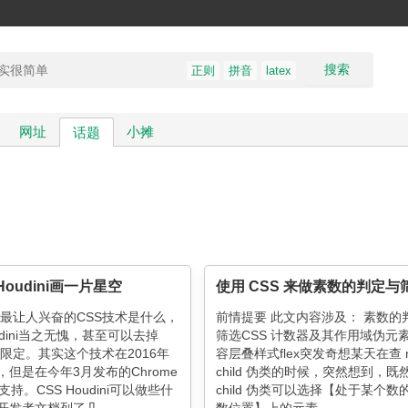
搜索
正则
拼音
latex
网址
小摊
话题
Houdini画一片星空
使用 CSS 来做素数的判定与
18最让人兴奋的CSS技术是什么，
前情提要 此文内容涉及： 素数的
oudini当之无愧，甚至可以去掉
筛选CSS 计数器及其作用域伪元
个限定。其实这个技术在2016年
容层叠样式flex突发奇想某天在查 n
，但是在今年3月发布的Chrome
child 伪类的时候，突然想到，既然 
支持。CSS Houdini可以做些什
child 伪类可以选择【处于某个数