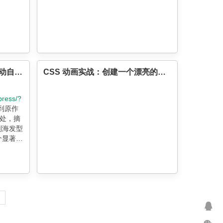
借助CSS Shapes实现元素滚动自动环绕iPhone X的刘海
CSS 动画实战：创建一个漂亮的加载动画
press/?
到原作
处，摘
的刘海发型
有个显著的
&#