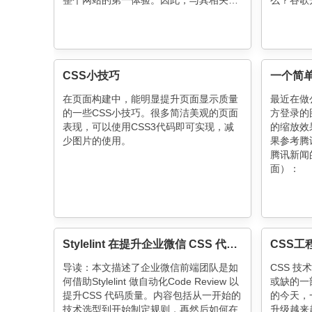
整个网站的第一体验。因此，与其相关的
么？谷歌
性能优化是不容忽视的。 对于性能优化我
们常常在项目完成时才去考虑，经常被推
迟到项目的末期，甚至到暴露出严重的性
能问题时才进行性能优化，相信大多数人
对此深有体会。 笔者
CSS小技巧
一个简单
在页面构建中，能明显提升页面显示质量
最近在做
的一些CSS小技巧。很多简洁美观的页面
方登录的
表现，可以使用CSS3代码即可实现，减
的缩放效果
少图片的使用。
果参考腾
腾讯新闻
面）：
Stylelint 在提升企业微信 CSS 代码质量上的实践
CSS工
导读：本文描述了企业微信前端团队是如
CSS 技
何借助Stylelint 做自动化Code Review 以
或缺的一
提升CSS 代码质量。内容包括从一开始的
的今天，
技术选型到开始制定规则，再然后如何在
升级越来