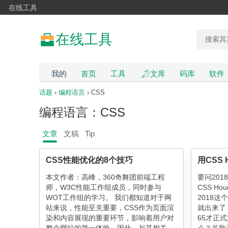
在线工具
在线工具
我的
首页
工具
文库
码库
软件
话题
›
编程语言
› CSS
编程语言：CSS
文章
文稿
Tip
CSS性能优化的8个技巧
用CSS 
本文作者：高峰，360奇舞团前端工程
要问20
师，W3C性能工作组成员，同时参与
CSS H
WOT工作组的学习。 我们都知道对于网
2018这
站来说，性能至关重要，CSS作为页面渲
就出来了
染和内容展现的重要环节，影响着用户对
65才正式