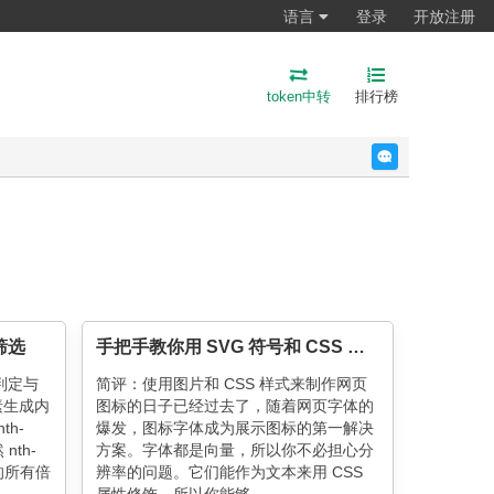
语言
登录
开放注册
token中转
排行榜
反馈
筛选
手把手教你用 SVG 符号和 CSS 变量做出彩色图标
判定与
简评：使用图片和 CSS 样式来制作网页
素生成内
图标的日子已经过去了，随着网页字体的
th-
爆发，图标字体成为展示图标的第一解决
nth-
方案。字体都是向量，所以你不必担心分
的所有倍
辨率的问题。它们能作为文本来用 CSS