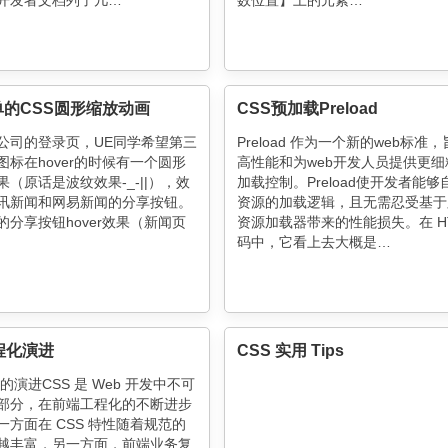
开发者文档列了几…
数位置】上的元素…
的CSS圆形缩放动画
CSS预加载Preload
公司的登录页，UE同学希望第三
Preload 作为一个新的web标准
图标在hover的时候有一个圆形
高性能和为web开发人员提供更细
（原话是波纹效果-_-||），效
加载控制。Preload使开发者能够
讯新闻和网易新闻的分享按钮。
资源的加载逻辑，且无需忍受基于
的分享按钮hover效果（新闻页
资源加载器带来的性能损失。在 HT
码中，它看上去大概是…
程化演进
CSS 实用 Tips
术的演进CSS 是 Web 开发中不可
部分，在前端工程化的不断进步
一方面在 CSS 特性随着规范的
越丰富，另一方面，前端业务复