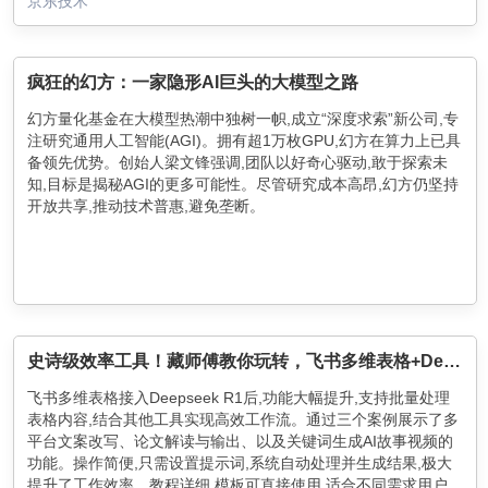
京东技术
疯狂的幻方：一家隐形AI巨头的大模型之路
幻方量化基金在大模型热潮中独树一帜,成立“深度求索”新公司,专
注研究通用人工智能(AGI)。拥有超1万枚GPU,幻方在算力上已具
备领先优势。创始人梁文锋强调,团队以好奇心驱动,敢于探索未
知,目标是揭秘AGI的更多可能性。尽管研究成本高昂,幻方仍坚持
开放共享,推动技术普惠,避免垄断。
史诗级效率工具！藏师傅教你玩转，飞书多维表格+Deepseek组合
飞书多维表格接入Deepseek R1后,功能大幅提升,支持批量处理
表格内容,结合其他工具实现高效工作流。通过三个案例展示了多
平台文案改写、论文解读与输出、以及关键词生成AI故事视频的
功能。操作简便,只需设置提示词,系统自动处理并生成结果,极大
提升了工作效率。教程详细,模板可直接使用,适合不同需求用户。