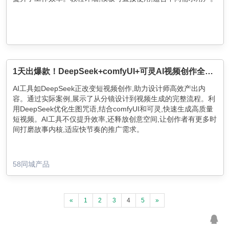
1天出爆款！DeepSeek+comfyUI+可灵AI视频创作全流程拆解，手把手教你用AI做短视频
AI工具如DeepSeek正改变短视频创作,助力设计师高效产出内
容。通过实际案例,展示了从分镜设计到视频生成的完整流程。利
用DeepSeek优化生图咒语,结合comfyUI和可灵,快速生成高质量
短视频。AI工具不仅提升效率,还释放创意空间,让创作者有更多时
间打磨故事内核,适应快节奏的推广需求。
58同城产品
«
1
2
3
4
5
»