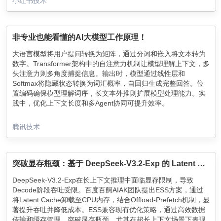
小红书技术
非专业也能看懂的AI大模型工作原理！
大语言模型将用户提问转换为矩阵，通过分词和嵌入将文本转为
数字。Transformer架构中的自注意力机制让模型理解上下文，多
头注意力则多角度捕捉信息。输出时，模型通过线性层和
Softmax将隐藏状态转换为词汇概率，自回归生成完整回答。位
置编码确保模型理解词序，长文本外推则扩展模型处理能力。实
践中，优化上下文长度和多Agent协同可提升效率。
腾讯技术
突破显存瓶颈：基于 DeepSeek-V3.2-Exp 的 Latent Cache 卸载预取方案设计与模拟验证
DeepSeek-V3.2-Exp在长上下文推理中面临显存限制，导致
Decode阶段吞吐受限。百度百舸AIAK团队提出ESS方案，通过
将Latent Cache卸载至CPU内存，结合Offload-Prefetch机制，显
著提升吞吐并降低成本。ESS兼容现有优化策略，通过高效数据
传输和缓存管理，突破显存瓶颈，尤其在超长上下文场景下表现