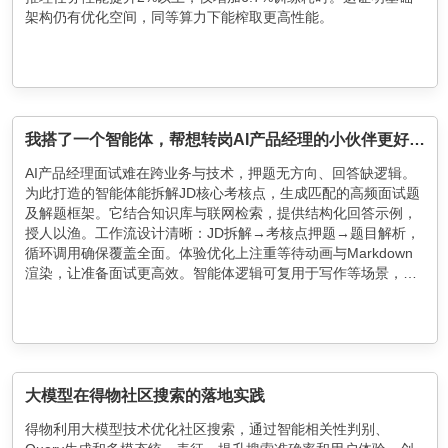
架构仍有优化空间，同等算力下能榨取更高性能。
我搭了一个智能体，帮想转岗AI产品经理的小伙伴更好的准备面试
AI产品经理面试难在跨业务与技术，押题无方向、回答缺逻辑。
为此打造的智能体能拆解JD核心考核点，生成匹配的高频面试题
及解题框架。它结合知识库与联网检索，提供结构化回答示例，
授人以渔。工作流设计清晰：JD拆解→考核点押题→题目解析，
循环调用确保覆盖全面。体验优化上注重等待动画与Markdown
渲染，让准备面试更高效。智能体逻辑可复用于写作等场景，展
现元器平台的灵活应用潜力。
大模型在得物社区搜索的落地实践
得物利用大模型技术优化社区搜索，通过智能相关性判别、