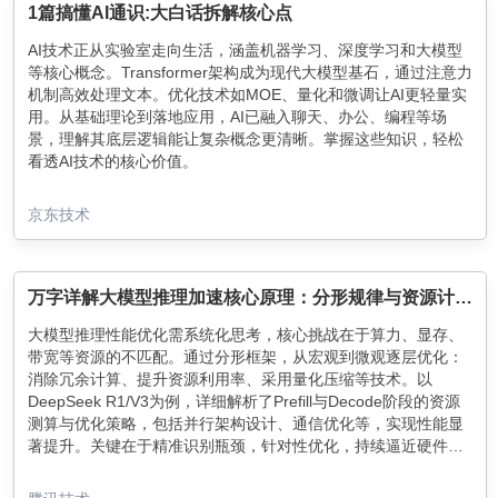
1篇搞懂AI通识:大白话拆解核心点
AI技术正从实验室走向生活，涵盖机器学习、深度学习和大模型
等核心概念。Transformer架构成为现代大模型基石，通过注意力
机制高效处理文本。优化技术如MOE、量化和微调让AI更轻量实
用。从基础理论到落地应用，AI已融入聊天、办公、编程等场
景，理解其底层逻辑能让复杂概念更清晰。掌握这些知识，轻松
看透AI技术的核心价值。
京东技术
万字详解大模型推理加速核心原理：分形规律与资源计算公式
大模型推理性能优化需系统化思考，核心挑战在于算力、显存、
带宽等资源的不匹配。通过分形框架，从宏观到微观逐层优化：
消除冗余计算、提升资源利用率、采用量化压缩等技术。以
DeepSeek R1/V3为例，详细解析了Prefill与Decode阶段的资源
测算与优化策略，包括并行架构设计、通信优化等，实现性能显
著提升。关键在于精准识别瓶颈，针对性优化，持续逼近硬件极
限。