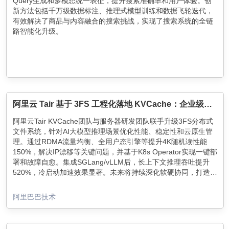
Query生成和多模态统一表征，提升搜索准确率和用户体验。创
新方法包括千万级数据标注、推理式模型训练和数据飞轮迭代，
有效解决了商品与内容融合的搜索挑战，实现了搜索系统的全链
路智能化升级。
阿里云 Tair 基于 3FS 工程化落地 KVCache：企业级部署、高可用运维与性能调优实践
阿里云Tair KVCache团队与服务器研发团队联手升级3FS分布式
文件系统，针对AI大模型推理场景优化性能、稳定性和云原生管
理。通过RDMA流量均衡、全用户态引擎等提升4K随机读性能
150%，解决IP漂移等关键问题，并基于K8s Operator实现一键部
署和故障自愈。集成SGLang/vLLM后，长上下文推理吞吐提升
520%，冷启动加速效果显著。未来将持续深化软硬协同，打造端
到端KVCache解决方案。
阿里巴巴技术