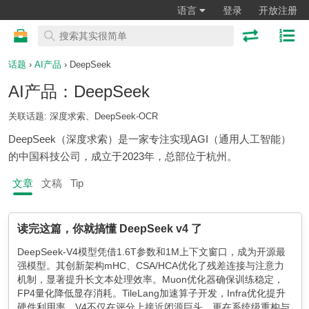
语言
登录
开放注册
话题
›
AI产品
› DeepSeek
AI产品：DeepSeek
关联话题: 深度求索、DeepSeek-OCR
DeepSeek（深度求索）是一家专注实现AGI（通用人工智能）
的中国科技公司，成立于2023年，总部位于杭州。
文章
文稿
Tip
读完这篇，你就搞懂 DeepSeek v4 了
DeepSeek-V4模型凭借1.6T参数和1M上下文窗口，成为开源最
强模型。其创新架构mHC、CSA/HCA优化了残差连接与注意力
机制，显著提升长文本处理效率。Muon优化器确保训练稳定，
FP4量化降低显存消耗。TileLang加速算子开发，Infra优化提升
硬件利用率。V4不仅在评分上接近闭源巨头，更在系统级重构与