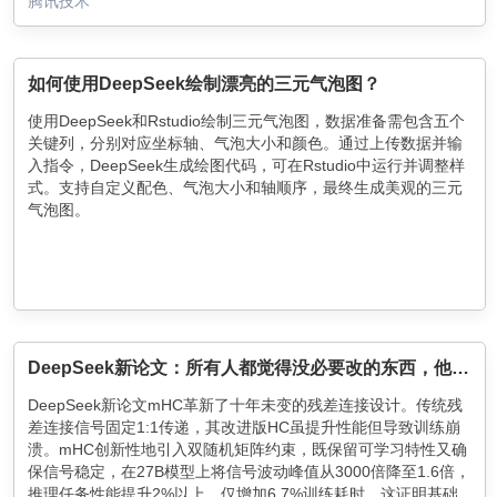
腾讯技术
如何使用DeepSeek绘制漂亮的三元气泡图？
使用DeepSeek和Rstudio绘制三元气泡图，数据准备需包含五个
关键列，分别对应坐标轴、气泡大小和颜色。通过上传数据并输
入指令，DeepSeek生成绘图代码，可在Rstudio中运行并调整样
式。支持自定义配色、气泡大小和轴顺序，最终生成美观的三元
气泡图。
DeepSeek新论文：所有人都觉得没必要改的东西，他们改了
DeepSeek新论文mHC革新了十年未变的残差连接设计。传统残
差连接信号固定1:1传递，其改进版HC虽提升性能但导致训练崩
溃。mHC创新性地引入双随机矩阵约束，既保留可学习特性又确
保信号稳定，在27B模型上将信号波动峰值从3000倍降至1.6倍，
推理任务性能提升2%以上，仅增加6.7%训练耗时。这证明基础