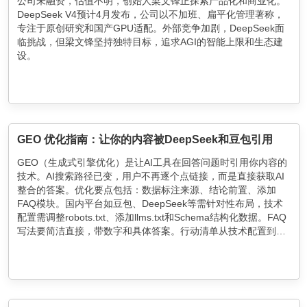
公司未融资，估值不明，创始人梁文锋正探索产品化和商业化。
DeepSeek V4预计4月发布，公司以不加班、扁平化管理著称，
专注于原创研究和国产GPU适配。外部竞争加剧，DeepSeek面
临挑战，但梁文锋坚持独特目标，追求AGI的智能上限和生态建
设。
GEO 优化指南：让你的内容被DeepSeek和豆包引用
GEO（生成式引擎优化）是让AI工具在回答问题时引用你内容的
技术。AI搜索路径已变，用户不再逐个点链接，而是直接获取AI
整合的答案。优化要点包括：数据标注来源、结论前置、添加
FAQ模块。国内平台如豆包、DeepSeek等需针对性布局，技术
配置需调整robots.txt、添加llms.txt和Schema结构化数据。FAQ
写法要简洁直接，带数字和具体答案。行动清单从技术配置到内
容改写，帮助快速提升AI引用率。