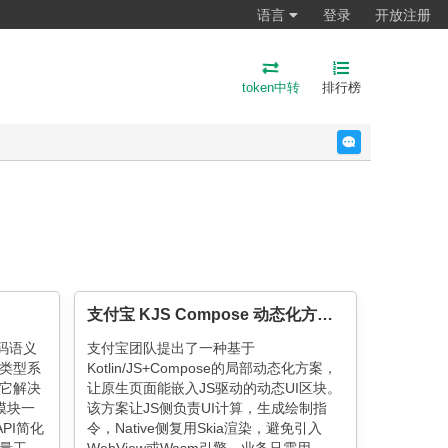
语言
登录
开放注册
token中转
排行榜
反馈
支付宝 KJS Compose 动态化方案与架构设计
n代码语义
支付宝团队提出了一种基于
类型系
Kotlin/JS+Compose的局部动态化方案，
它解决
让原生页面能嵌入JS驱动的动态UI区块。
模块一
该方案让JS侧负责UI计算，生成绘制指
PI简化
令，Native侧复用Skia渲染，避免引入