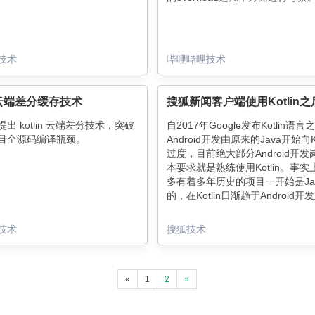
技术
哔哩哔哩技术
n 云端差分缓存技术
出 kotlin 云端差分技术，突破
自2017年Google发布Kotlin语言
目全源码编译瓶颈。
Android开发由原来的Java开始向Ko
过度，目前绝大部分Android开发
本要求就是熟练使用Kotlin。事实
多有着多年历史的项目一开始是Ja
的，在Kotlin日渐趋于Android
过程中，混合开发成为许多项目的
Json就不过多介绍了，大家耳熟
我们的项目也是采用混合开发，面
信很多伙伴项目中的Json解析依
技术
搜狐技术
沉重历史包袱的代码，想用Kotlin
FastJson或者Gson等第三方框
不得不考虑时间成本和人力成本，
据解析，当我们混合开发之后，你
想放弃Kotlin开发的优势，所以新
Kotlin的数据类写起来很方便，但
«
1
2
采用Kotlin开发。
Json解析为数据类对象时出现的
»
你很头大，尤其是开启混淆之后，
样的问题甚至程序崩溃随之出现，