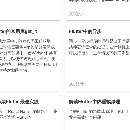
动端可视化编程平台——Flutter
此分享使用Flutter For Web实
坑实践。
京东技术
ter的常用库get_it
Flutter中的异步
迭代发展中，随着代码工程的增
同步与异步程序的运行是出于满足
些时候需要将App的部分逻辑放
某种逻辑需求的处理，在计算机上
get分离的类中。使Widget不具有
可执行指令，正常情况下我们期望
关系可以使代码更好地组织并更
和维护。但是现在需要一种从 UI
这些对象的方法。
.net中的Service
r Splat概念，在Dart中开发而成。
360技术
t应运而生，从1.0到现在的7.x。
Flutter最佳实践
解读Flutter中热重载原理
 React Native 的情况下，我
了解Flutter的热重载原理，有利
选择 Flutter？
发中高效排查问题。