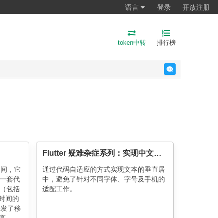
语言
登录
开放注册
token中转
排行榜
反馈
Flutter 疑难杂症系列：实现中文文本的垂直居中
多时间，它
通过代码自适应的方式实现文本的垂直居
一套代
中，避免了针对不同字体、字号及手机的
（包括
适配工作。
段时间的
术开发了移