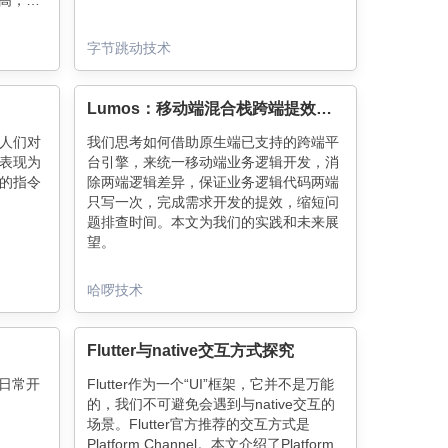
乐高，在
践过程和踩
字节跳动技术
Lumos：移动端混合栈跨端提效实践
人们对
我们思考如何借助原生端已支持的跨端平
表现为
台引擎，来统一移动端业务逻辑开发，消
的指令
除两端逻辑差异，保证业务逻辑代码两端
只写一次，完成需求开发的提效，缩短问
题排查时间。本文为我们的实践和未来展
望。
哈啰技术
Flutter与native交互方式探究
于日常开
Flutter作为一个“UI”框架，它并不是万能
的，我们不可避免会遇到与native交互的
场景。Flutter官方推荐的交互方式是
Platform Channel。本文介绍了Platform