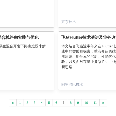
京东技术
ter混合栈路由实践与优化
er与原生混合开发下路由难题小解
本文结合飞猪近半年来在 Flutter
践中的突破和探索，重点介绍跨端
器建设、组件库的沉淀、性能优化
验，以及面对存量业务做 Flutter
新思路。
阿里巴巴技术
«
1
2
3
4
5
6
7
8
9
10
11
»