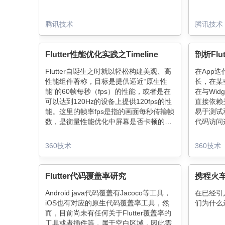
腾讯技术
腾讯技术
Flutter性能优化实践之Timeline
剖析Flut
Flutter自诞生之时就以轻松构建美观、高
在App
性能组件著称，目标是提供逼近“原生性
长，在某
能”的60帧每秒（fps）的性能，或者是在
在与Wid
可以达到120Hz的设备上提供120fps的性
直接依赖
能。这里的帧率fps是指的画面每秒传输帧
易于测试
数，是衡量性能优化中屏幕是否卡顿的一
代码访问
个重要指标，如何测量一个应用的帧率，
作者escamoteur 借鉴
就要用到工具Timeline。
Locato
360技术
360技术
故GetI
Flutter代码覆盖率研究
携程火车票
Android java代码覆盖有Jacoco等工具，
在已经引入了
iOS也有对应的原生代码覆盖率工具，然
们为什么还会
而，目前尚未有任何关于Flutter覆盖率的
工具或者插件等，属于空白区域，因此需