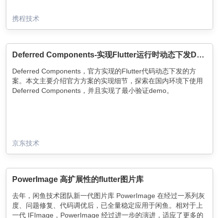
工具定位问题，并查阅源码、文档等资源解决问题，形成了这篇
同时在不断的需求迭代和代码更新过程中，APP的性能稳定性持
文章。
续受到挑战，为此我们建立了线上性能监控系统，通过量化，治
携程技术
理，监控三方面手段，持续改善APP性能和用户体验。目前页面
的各种性能指标诸如FPS、TTI、内存等都达到了不错的效果，本
文将介绍我们在优化过程中所遇到的问题和采取的主要优化方
案。
Deferred Components-实现Flutter运行时动态下发Dart代码
Deferred Components，官方实现的Flutter代码动态下发的方
案。本文主要介绍官方方案的实现细节，探索在国内环境下使用
Deferred Components，并且实现了最小验证demo。
京东技术
PowerImage 高扩展性的flutter图片库
去年，闲鱼技术团队新一代图片库 PowerImage 在经过一系列灰
度、问题修复、代码调优后，已全量稳定应用于闲鱼。相对于上
一代 IFImage，PowerImage 经过进一步的演进，适应了更多的