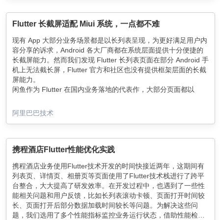
Flutter 长截屏适配 Miui 系统，一点都不难
现有 App 大部分业务场景都是以长列表呈现，为更好满足用户内
容分享的诉求，Android 各大厂商都在系统层面提供十分便捷的
长截屏能力。然而我们发现 Flutter 长列表页面在部分 Android 手
机上无法截长屏，Flutter 官方和社区也没有提供框架层面的长截
屏能力。
闲鱼作为 Flutter 在国内业务落地的代表作，大部分页面都以
Flutter 承接。为了闲鱼用户也能享受厂商系统的长截屏能力，更
好的满足商品、社区内容分享的诉求，闲鱼技术团队主动做了分
阿里巴巴技术
析和适配。
针对线上舆情做了统计分析，发现小米用户舆情反馈量占比最
多，其次少量是华为用户。为此我们针对 Miui 长截屏功能做了适
配。
携程酒店Flutter性能优化实践
携程酒店业务使用Flutter技术开发的时间快接近两年，这期间有
列表页、详情页、相册页等页面使用了Flutter技术栈进行了跨平
台整合，大大提高了研发效率。在开发过程中，也遇到了一些性
能相关问题和用户反馈，比如长列表滚动卡顿、页面打开时间较
长、页面打开后部分数据加载时间较长等问题。为解决这些问
题，我们选用了多个性能指标监控业务运行状态，借助性能检测