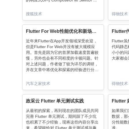
的响应式UI与 ComposeUI 和 SwiftUI 都
有极大的相似之处，整体的架构思路也更
偏向于客户端的模式，再加上为了实现很
搜狐技术
得物技术
多硬件或 Native 相关的基础功能也需要
专业的客户端开发知识，所以 Flutter 更
多的是被客户端开发同学认可并使用（在
Flutter For Web性能优化和新场景探索
Flut
我们的团队中，Flutter 已经是客户端开发
同学的必备基本技能）。 在此背景下，
近年来Flutter在App开发领域深受欢迎，
Flutte
Flutter 最初并不在 web 端上发力。不过
但是Flutter For Web并没有被大规模应
代码静态
由于 Flutter 本身就是携带了 web 的基
用。首先是因为它的首屏加载速度普遍较
小小的问题
因，在 Flutter2 发布的同时也发布了 web
慢，另外也会有不同程度的卡顿问题。针
大家都会
的稳定版。那么它有什么优势和劣势呢？
对上述问题，作者做了较为详尽的调研，
并在文章中将优化和探索的经验进行分
享。
汽车之家技术
得物技术
政采云 Flutter 单元测试实践
Flutt
从最初的探索，再到现在的团队成员共同
如果我们需要
完善 Flutter 单元测试，期间踩了不少坑
数据，那么
也积累了不少经验，现将这些内容分享出
分性能数
来，希望能给对 Flutter 单元测试感兴趣
准。