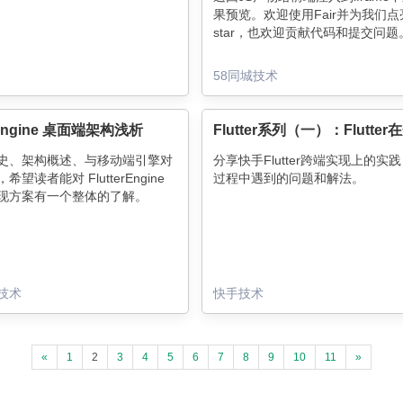
果预览。欢迎使用Fair并为我们点
star，也欢迎贡献代码和提交问题
交流群，联系方式在文章中给出。
58同城技术
erEngine 桌面端架构浅析
史、架构概述、与移动端引擎对
分享快手Flutter跨端实现上的实
望读者能对 FlutterEngine
过程中遇到的问题和解法。
现方案有一个整体的了解。
技术
快手技术
«
1
2
3
4
5
6
7
8
9
10
11
»