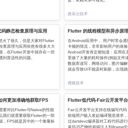
是：依赖关系可视化。
政采云技术
ter代码静态检查原理与应用
Flutter 的线程模型和异步原
r虽然火了很久，但是大家对Flutter
在Android应用中， 用户时常会
检查原理与应用依然有很多大大
卡顿的情况，非常影响用户的体验
，在Flutter开发中就存在一些
Android开发肯定都知道：应用在
遇到普适性的问题。
里做了大量的耗时操作(例如文件
数据库读写，网络访问，图片编解
就会导致UI不能及时刷新，出现
象。如果应用主线程不能及时处理
在Flutter应用中，如果出现界面
输入事件或广播消息，系统甚至会
的原因也是如此吗？
搜狐技术
出著名的ANR对话框，提示用户
我们带着这些疑问，一起来搞清楚Flu
用。
的线程模型和异步原理，并找到问
案。
er 如何更加准确地获取FPS
Flutter低代码-Fair云开发平
对比Flutter与Native的性能
Fair云开发平台支持在线编写代
我们就需要获取Flutter的一部
前端用户输入发起编译预览请求，
据，FPS就是其中的一个衡量标
过dartdevc编译器对工程代码进
返回JS产物给前端注入到iframe