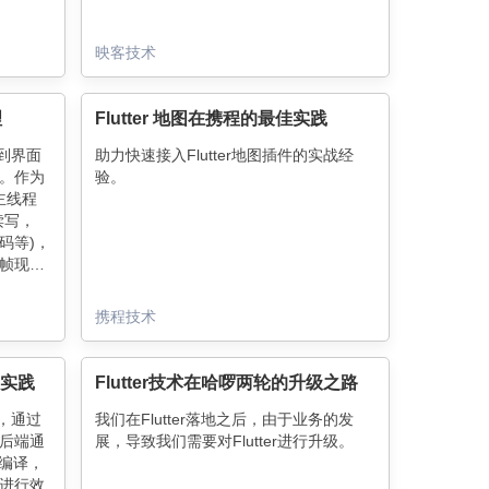
映客技术
理
Flutter 地图在携程的最佳实践
遇到界面
助力快速接入Flutter地图插件的实战经
。作为
验。
主线程
读写，
码等)，
跳帧现
用户的
卡顿，它
直接弹
携程技术
杀死应
tter
题的答
台实践
Flutter技术在哈啰两轮的升级之路
码，通过
我们在Flutter落地之后，由于业务的发
后端通
展，导致我们需要对Flutter进行升级。
行编译，
中进行效