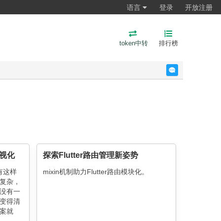
语言
登录
开放注册
token中转
排行榜
反馈
可视化
探索Flutter路由管理新姿势
也有这样
mixin机制助力Flutter路由模块化。
复杂，
没有一
变得清
案就