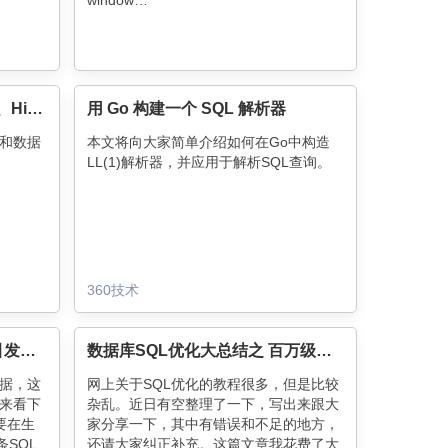
window…
统一Elasticsearch、MySQL、Hive的SQL查询引擎，我们把它开源了！
用 Go 构建一个 SQL 解析器
擎和数据
本文将向大家简单介绍如何在Go中构造
LL(1)解析器，并应用于解析SQL查询。
360技术
MySQL中一个双引号的错位引发的血案
数据库SQL优化大总结之 百万级数据库优化方案
据，这
网上关于SQL优化的教程很多，但是比较
来看下
杂乱。近日有空整理了一下，写出来跟大
要在生
家分享一下，其中有错误和不足的地方，
SQL
还请大家纠正补充。这篇文章我花费了大