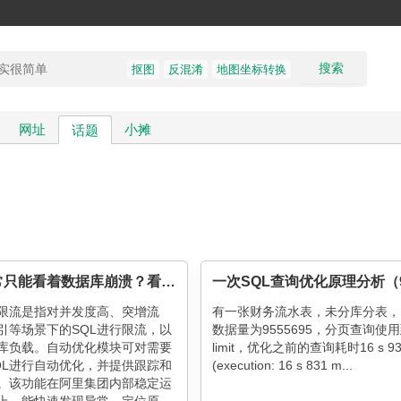
搜索
抠图
反混淆
地图坐标转换
网址
小摊
话题
业务异常只能看着数据库崩溃？看看应急处理利器——自动SQL限流
板限流是指对并发度高、突增流
有一张财务流水表，未分库分表，
引等场景下的SQL进行限流，以
数据量为9555695，分页查询使
库负载。自动优化模块可对需要
limit，优化之前的查询耗时16 s 93
QL进行自动优化，并提供跟踪和
(execution: 16 s 831 m...
。该功能在阿里集团内部稳定运