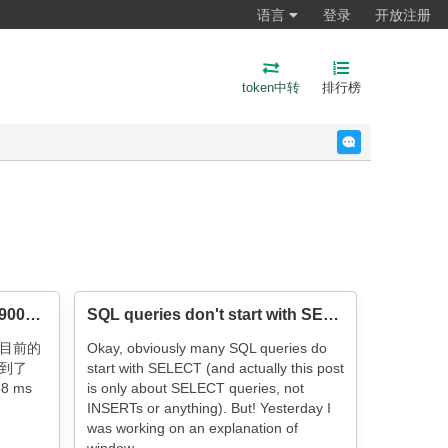
语言
登录
开放注册
token中转
排行榜
反馈
一次SQL查询优化原理分析（900W+数据，从17s到300ms）
SQL queries don't start with SELECT
目前的
Okay, obviously many SQL queries do
用到了
start with SELECT (and actually this post
8 ms
is only about SELECT queries, not
INSERTs or anything). But! Yesterday I
was working on an explanation of