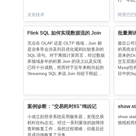
行一年以
和恢复故障
常检测、基于
京东技术
阿里巴巴
智能压测
Flink SQL 如何实现数据流的 Join
无论在 OLAP 还是 OLTP 领域，Join 都
最近公司
是业务常会涉及到且优化规则比较复杂的
的系统全
SQL 语句。对于离线计算而言，经过数据
原来的Or
库领域多年的积累 Join 的语义以及实现
交互层面使
已经十分成熟，然而对于近年来刚兴起的
Mysq
Streaming SQL 来说 Join 却处于刚起步
目中的S
的状态。其中最为关键的问题在于 Join
到的Sq
的实现依赖于缓存整个数据集，而
辨别的话
Streaming SQL Join 的对象却是无限的数
了直接将
据流
量执行M
数的话，
案例诊断：“交易耗时8S”缉凶记
录下来成
可以根据
小成立刻登录系统应用服务器，发现交易
show st
大的时间
耗时在8s左右。经过一系列紧张的故障排
致线程死
查和恢复工作，虽然过程艰难，但最后还
是成功地恢复了业务。