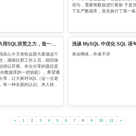
语句，需要将数据进行更新 于是
了生产数据库，首先执行了第一条
update tablen
首席DBA用SQL洪荒之力，造一把通向数据库的钥匙
很高心今天有机会跟大家做这个
来自网络，作者不详
次，感谢社群工作人员，组织保
动得以开展。本次分享的题目是
-通向数据库的一把钥匙》。希望通
分享，让大家对SQL（这一古老
，有一种全新的认识。本人技术
，只是把一些心得跟大家分享࿰
«
1
2
3
4
5
6
7
8
9
10
11
»