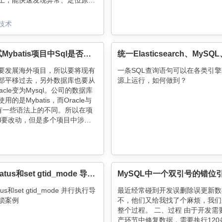
上，能快速发现异常、定位原因
。DAS还提供AutoScale、异
Workload的SQL Review、
技术
等服务。
批量测试Mybatis项目中Sql是否正确
要发展海外项目，所以要将现有
一条SQL查询语句可以在各类引
部平移过去，另外数据库也要从
源上运行，如何做到？
acle变为Mysql。公司的数据库
用的是Mybatis，而Oracle与
l也有一些语法上的不同。所以在项
ql要改动，但是多个项目中涉及
l非常多，如果仅凭人工一条一条
，工作量有点大。所以就萌发出
数据源变为Mysql，利用反射批
apper中的方法，然后如果有参
就设置为默认的初始值，然后记
show status和set gtid_mode 导致线程死锁案例
功的数据和失败的数据，这样就
失败原因进行修改。能够节省很
atus和set gtid_mode 并行执行导
最近经常碰到开发误删除误更新数
。
锁案例
不，他们又给我找了个麻烦，我们
整个过程。 二、过程 由于开发需
产环节中修复数据，需要执行120条