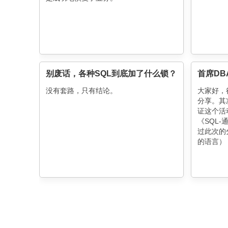
别废话，各种SQL到底加了什么锁？
没有套路，只有结论。
大家好，
分享。其
证这个活
《SQL
过此次的
的语言）
能力有限