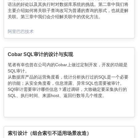
语法的好处以及其执行时对数据库系统的挑战。第二章中我们将
主要介绍如何将关联子查询改写为普通的查询的形式，也就是解
关联。第三章中我们会介绍解关联中的优化方法。
阿里巴巴技术
Cobar SQL审计的设计与实现
笔者有幸也曾在公司内的Cobar上做过定制开发，开发的功能是
SQL审计。
从数据库产品的运营角度看，统计分析执行过的SQL是一个必要
的功能；从安全角度看，信息泄露、异常SQL也需要被审计。
SQl审计需要审计哪些信息？通过调研，大致确定要采集执行的
SQL、执行时间、来源host、返回行数等几个维度。
SQL审计的需求很简单，但就算是一个很简单的需求放在数据库
中间件的高并发、低延迟，单机QPS可达几万到十几万的场景下
都需要谨慎考虑，严格测试。
举个例子，获取操作系统时间，在Java中直接调用
System.currentTimeMillis(); 就可以，但在Cobar中如果这么获取
时间，就会导致性能损耗非常严重（怎么解决？去Cobar的github
索引设计（组合索引不适用场景改造）