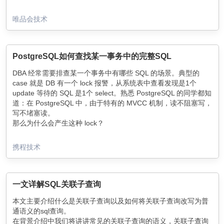
唯品会技术
PostgreSQL如何查找某一事务中的完整SQL
DBA 经常需要排查某一个事务中有哪些 SQL 的场景。典型的
case 就是 DB 有一个 lock 报警，从系统表中查看发现是1个
update 等待的 SQL 是1个 select。熟悉 PostgreSQL 的同学都知
道：在 PostgreSQL 中，由于特有的 MVCC 机制，读不阻塞写，
写不堵塞读。
那么为什么会产生这种 lock？
实际就是因为这个 select 处于一个事务中，事务中有其他
update/delete 等写入操作持有后面的其他事务中的 update 操作
携程技术
所需要的 lock。此时就需要到 DB log 去排查这个 select 所处的
事务的完整的全部 SQL，反馈给业务线的开发同学，以便于进一
步优化。
一文详解SQL关联子查询
本文主要介绍什么是关联子查询以及如何将关联子查询改写为普
通语义的sql查询。
在背景介绍中我们将讲讲常见的关联子查询的语义，关联子查询