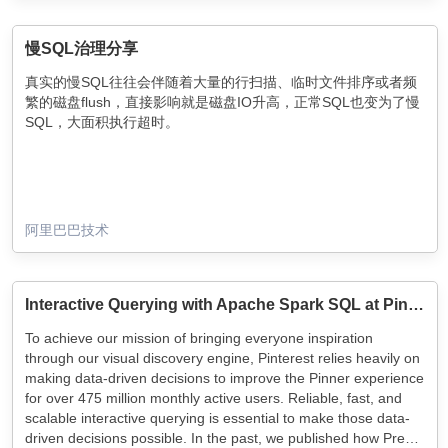
慢SQL治理分享
真实的慢SQL往往会伴随着大量的行扫描、临时文件排序或者频
繁的磁盘flush，直接影响就是磁盘IO升高，正常SQL也变为了慢
SQL，大面积执行超时。
阿里巴巴技术
Interactive Querying with Apache Spark SQL at Pinterest
To achieve our mission of bringing everyone inspiration
through our visual discovery engine, Pinterest relies heavily on
making data-driven decisions to improve the Pinner experience
for over 475 million monthly active users. Reliable, fast, and
scalable interactive querying is essential to make those data-
driven decisions possible. In the past, we published how Presto