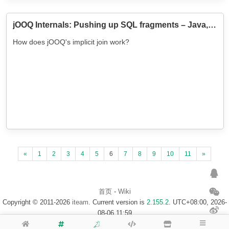
jOOQ Internals: Pushing up SQL fragments – Java, SQL and jOOQ.
How does jOOQ's implicit join work?
«
1
2
3
4
5
6
7
8
9
10
11
»
首页
-
Wiki
Copyright © 2011-2026
iteam
. Current version is
2.155.2
. UTC+08:00, 2026-
08-06 11:59
浙ICP备14020137号-1
$访客地图$