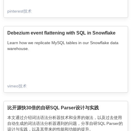
at Pinterest serves this function. Here, we’ll share how we built
a scalable, reliable, and efficient interactive querying platform
pinterest技术
that processes hundreds of petabytes of data daily with Apache
Spark SQL. Through an elaborate discussion on various
architecture choices, challenges along the way, and our
solutions for those challenges, we share how we made
Debezium event flattening with SQL in Snowflake
interactive querying with Spark SQL a success.
Learn how we replicate MySQL tables in our Snowflake data
warehouse.
vimeo技术
比开源快30倍的自研SQL Parser设计与实践
本文通过介绍词法语法分析器技术和业界的做法，以及过去使用
自动生成的词法语法分析器遇到的问题，分享自研SQL Parser的
设计与实践，以及其带来的性能和功能的提升。