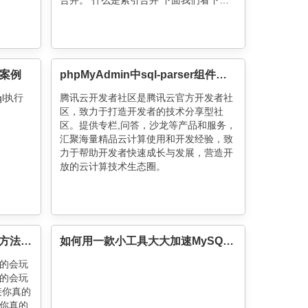
合并。 什么是索引合并 下面我们看下
mysql
优案例
phpMyAdmin中sql-parser组件的使用
ql执行
腾讯云开发者社区是腾讯云官方开发者社
区，致力于打造开发者的技术分享型社
区。提供专栏,问答，沙龙等产品和服务，
汇聚海量精品云计算使用和开发经验，致
力于帮助开发者快速成长与发展，营造开
放的云计算技术生态圈。
你真的会玩SQL吗？实用函数方法汇总
如何用一款小工具大大加速MySQL SQL语句优化(附源码)
真的会玩
真的会玩
接你真的
性你真的