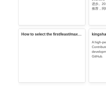
进步。20
推荐，同
并附上优
用的数据库
How to select the first/least/max row per group in SQL
king
A high-p
Contribut
developm
GitHub.