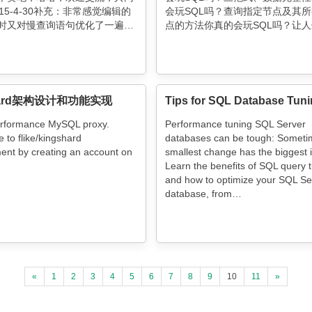
15-4-30补充：非常感觉编辑的
会玩SQL吗？查询指定节点及其
时又对慢查询语句优化了一遍，
点的方法你真的会玩SQL吗？让
化记录，欢迎阅读文章。场景我
向的三值逻辑你真的会玩SQL吗？
是mysql5.6，下
EXISTS和IN之间的区别你真的会
shard架构设计和功能实现
erformance MySQL proxy.
Performance tuning SQL Server
e to flike/kingshard
databases can be tough: Someti
ent by creating an account on
smallest change has the biggest 
Learn the benefits of SQL query 
and how to optimize your SQL Se
database, from…
«
1
2
3
4
5
6
7
8
9
10
11
»