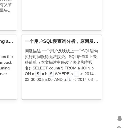
所有父节
人晕头转
玩
Tips for SQL Database Tuning and Performance
一个用户SQL慢查询分析，原因及优化
问题描述 一个用户反映线上一个SQL语句
mes the
执行时间慢得无法接受。SQL语句看上去
impact.
很简单（本文描述中修改了表名和字段
tuning
名): SELECT count(*) FROM a JOIN b
rver
ON a.
S
= b.
S
WHERE a.
L
> '2014-
03-30 00:55:00' AND a.
L
< '2014-03-
30 01:00:00' ; 且查询需要的字段都建了
索引，表结构如下：…