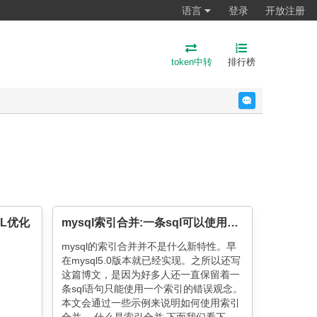
语言
登录
开放注册
token中转
排行榜
反馈
QL优化
mysql索引合并:一条sql可以使用多个索引
mysql的索引合并并不是什么新特性。早
在mysql5.0版本就已经实现。之所以还写
这篇博文，是因为好多人还一直保留着一
条sql语句只能使用一个索引的错误观念。
本文会通过一些示例来说明如何使用索引