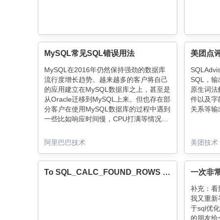
MySQL常见SQL错误用法
MySQL在2016年仍然保持强劲的数据库
SQLAd
流行度增长趋势。越来越多的客户将自己
SQL，
的应用建立在MySQL数据库之上，甚至是
原生词法解
从Oracle迁移到MySQL上来。但也存在部
件以及字
分客户在使用MySQL数据库的过程中遇到
关系等输
一些比如响应时间慢，CPU打满等情况。
阿里云RDS专家服务团队帮助云上客户解
决过很多紧急问题。现将《Apsara
阿里巴巴技术
美团技术
To SQL_CALC_FOUND_ROWS or not to SQL_CALC_FOUND_ROWS?
一次非常
补充：看
我又重新
于sql
的朋友给