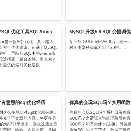
美团点评SQL优化工具SQLAdvisor开源
MySQL升级5.6 SQL变慢调
visor是一款SQL优化工具：输入
某业务DB从5.5升级5.6后，同一s
输出索引优化建议。它基于MySQL
时间由毫秒级飙升到了20秒......
析，再结合SQL中的where条
段选择度、聚合条件、多表Join
出最优的索引优化建议。
有意思的sql优化经历
到这么多朋友对sql优化感兴趣，
你真的会玩SQL吗？系列目录你
补充了下文章的内容，将更多关
SQL吗？之逻辑查询处理阶段你
优化的知识分享出来，喜欢这篇文章
SQL吗？和平大使 内连接、外连
个赞吧，哈哈，欢迎交流，共同
会玩SQL吗？三范式、数据完整