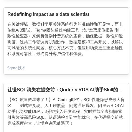
Redefining impact as a data scientist
在关键领域，数据科学更关注系统行为的准确性和可见性，而非
传统A/B测试。Figma团队通过构建工具（如“发票座位报告”和一
致性检查器）来解析复杂计费系统的逻辑，确保数据一致性和透
明度。这类工作强调跨职能协作、数据建模和工具开发，以解决
高风险的系统性问题。核心方法不变，但应用场景更注重正确性
和系统可靠性，最终提升客户信任和体验。
figma技术
让慢SQL消失在提交前：Qoder × RDS AI助手Skill的实时拦截术
【SQL质量救星来了！】AI Coding时代，SQL性能隐患成最大盲
区——测试难复现、人工难覆盖、问题滞后爆发。阿里云RDS AI
助手化身智能DBA，3分钟接入开发流程，实时拦截全表扫描/索
引失效等高风险SQL。从语法检查到性能优化，在代码提交前就
完成深度审查，让慢查询无处遁形！