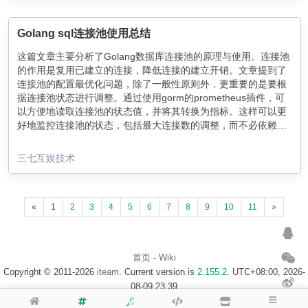
Golang sql连接池使用总结
这篇文章主要分析了Golang数据库连接池的原理与使用。连接池
的作用是复用已建立的连接，降低连接的建立开销。文章提到了
连接池的配置最优化问题，除了一般性原则外，更重要的是要根
据连接池状态进行调整。通过使用gorm的prometheus插件，可
以方便地读取连接池的状态值，并将其转换为指标。这样可以更
好地监控连接池的状态，包括最大连接数的调整，而不必依赖于
固定倍数的CPU核心数。
三七互娱技术
«
1
2
3
4
5
6
7
8
9
10
11
»
首页
-
Wiki
Copyright © 2011-2026
iteam
. Current version is
2.155.2
. UTC+08:00, 2026-
08-09 23:39
浙ICP备14020137号-1
$访客地图$