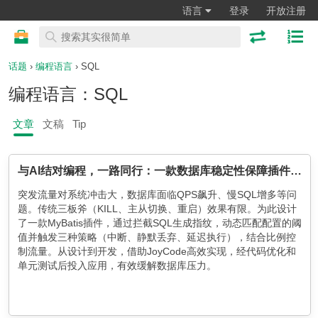
语言
登录
开放注册
话题
›
编程语言
› SQL
编程语言：SQL
文章
文稿
Tip
与AI结对编程，一路同行：一款数据库稳定性保障插件之AI设计开发结对编程实践之路
突发流量对系统冲击大，数据库面临QPS飙升、慢SQL增多等问
题。传统三板斧（KILL、主从切换、重启）效果有限。为此设计
了一款MyBatis插件，通过拦截SQL生成指纹，动态匹配配置的阈
值并触发三种策略（中断、静默丢弃、延迟执行），结合比例控
制流量。从设计到开发，借助JoyCode高效实现，经代码优化和
单元测试后投入应用，有效缓解数据库压力。