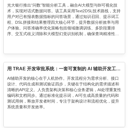
光大银行推出“问数”智能分析工具，融合AI大模型与BI可视化技
术，实现对话式数据问答。该工具采用Text2DSL技术路线，支持
用户对已有报表数据指标的问答场景，通过知识召回、提示词工
程、DSL拼接和结果整理四大核心环节，提升数据分析效率与用
户体验。问答准确率优化策略包括领域微调训练、多阶段重排
序、交互式歧义消除和大模型幻觉识别机制，确保查询精准性。
“问数”工具已服务2600余名用户，未来将持续拓展数据范围与技
术适配能力，助力银行数据驱动增长。
用 TRAE 开发审批系统：一套可复制的 AI 辅助开发工作流
AI辅助开发的核心在于人机协作。开发流程分为需求分析、接口
设计、代码生成和测试验证四步，关键在于结构化的需求描述和
清晰的API定义。人负责架构决策和核心业务逻辑，AI处理重复性
编码和文档同步。通过标准化提示词，AI可生成高质量的代码和
测试用例，释放开发者时间，专注于架构设计和流程优化，提升
系统质量和开发效率。