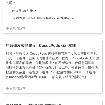
的呢？
什么是 Js 引擎？
Js 引擎是怎样编译执行和优化 Js 代码的？
字节跳动技术
Js 引擎有很多种，比如 Chrome 使用的 V8 引擎，Webkit 使用
的是 JavaScriptCore，React Native 使用的是 Hermes。今天我
们主要来分析一下比较主流的 V8 引擎是怎样运行 Js 的。
抖音研发效能建设 - CocoaPods 优化实践
抖音很早就接入 CocoaPods 进行依赖管理了，项目前期抖音只
有几十个组件，业务代码也基本在壳工程内，CocoaPods 可以满
足业务研发的需求，但是随着业务的不断迭代，代码急剧膨胀，
同时抖音工程也在进行架构优化，比如工程组件化改造，组件的
数量和复杂度不断增加：组件(Pod)数量增加到 400+ ，子组件
(Subspec)数量增加到 1500+ ，部分复杂组件的描述文件
(podspec)膨胀到 1000+ 行，这导致了依赖管理流程（主要是
除了效率下降外，我们也开始遇到一些 CocoaPods 潜在的稳定
Pod Install）的效率不断下降，同时也导致了 Xcode 检索和构建
性问题，比如在 CI/CD 任务并发执行的环境下 Pod Install 出现大
字节跳动技术
效率下降。
量失败，这些问题已经严重影响了我们的研发效率。在超大工
程、复杂依赖、快速迭代的背景下，CocoaPods 已经不能很好地
支撑我们的研发流程了。