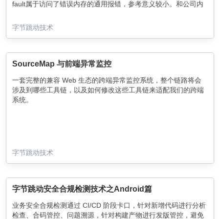
fault属于访问了错误内存的通用报错，参考意义较小。和公司内
外的团队交流过，也有遇到类似错误，但原因各不相同，难以借
鉴。
字节跳动技术
虽然 Swift 库二进制化后，相关代码不会参与编译，本地出现的
概率大大减少，但在 CI/CD/仓库二进制化任务中依旧使用源码，
出现问题需要手动重试，影响效率且繁琐，故深入编译器寻求解
决方案。
SourceMap 与前端异常监控
一套完整的兼容 Web 生态的跨端异常监控系统，整个链路将会
涉及到哪些工具链，以及如何修改这些工具链来适配我们的跨端
系统。
字节跳动技术
字节跳动安全合规检测技术之Android篇
业务安全合规检测通过 CI/CD 阶段卡口，针对新增代码进行分析
检查、合码管控、问题溯源，针对构建产物进行发版管控，避免