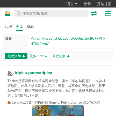
语言
登录
开放注册
片段
类库
Skills
语言
Python
TypeScript
JavaScript
Go
Rust
Swift
C++
PHP
HTML
Java
C
最近添加
最多 Star
最近更新
triplea-game/triplea
TripleA是开源回合制策略游戏引擎，类似《轴心与同盟》。支持社
区地图、AI单人模式及多人联机，涵盖二战至奇幻历史场景。基于
Java开发，提供下载链接和社区支持，允许用户贡献代码或设计内
容，采用GPLv3协议。
Java
1,558
477
GNU General Public License v3.0
3天前