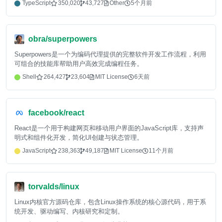
TypeScript
350,020
43,727
Other
5个月前
obra/superpowers
Superpowers是一个为编码代理提供的完整软件开发工作流程，利用
可组合的技能库帮助用户高效完成编程任务。
Shell
264,427
23,604
MIT License
6天前
facebook/react
React是一个用于构建网页和移动用户界面的JavaScript库，支持声
明式和组件化开发，简化UI创建与状态管理。
JavaScript
238,363
49,187
MIT License
11个月前
torvalds/linux
Linux内核官方源码仓库，包含Linux操作系统的核心源代码，用于系
统开发、驱动编写、内核研究和定制。