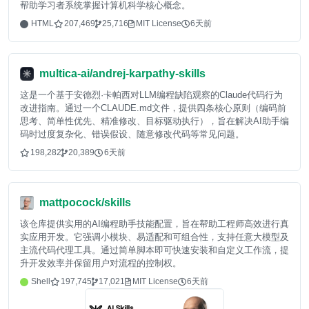
帮助学习者系统掌握计算机科学核心概念。
HTML
207,469
25,716
MIT License
6天前
multica-ai/andrej-karpathy-skills
这是一个基于安德烈·卡帕西对LLM编程缺陷观察的Claude代码行为
改进指南。通过一个CLAUDE.md文件，提供四条核心原则（编码前
思考、简单性优先、精准修改、目标驱动执行），旨在解决AI助手编
码时过度复杂化、错误假设、随意修改代码等常见问题。
198,282
20,389
6天前
mattpocock/skills
该仓库提供实用的AI编程助手技能配置，旨在帮助工程师高效进行真
实应用开发。它强调小模块、易适配和可组合性，支持任意大模型及
主流代码代理工具。通过简单脚本即可快速安装和自定义工作流，提
升开发效率并保留用户对流程的控制权。
Shell
197,745
17,021
MIT License
6天前