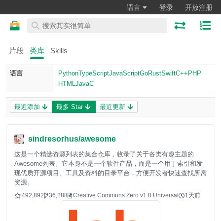
语言
登录
开放注册
片段
类库
Skills
语言
Python
TypeScript
JavaScript
Go
Rust
Swift
C++
PHP
HTML
Java
C
最近添加
最多 Star
最近更新
sindresorhus/awesome
这是一个精选资源列表的集合仓库，收录了关于各类有趣主题的
Awesome列表。它本身不是一个软件产品，而是一个用于索引和发
现优质开源项目、工具及资料的目录平台，方便开发者快速查找所需
资源。
492,892
36,288
Creative Commons Zero v1.0 Universal
1天前