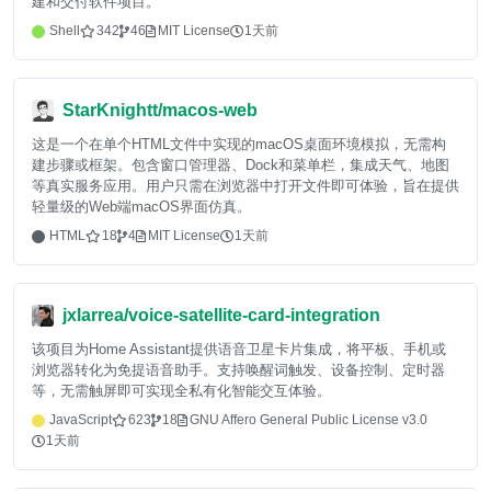
建和交付软件项目。
Shell
342
46
MIT License
1天前
StarKnightt/macos-web
这是一个在单个HTML文件中实现的macOS桌面环境模拟，无需构
建步骤或框架。包含窗口管理器、Dock和菜单栏，集成天气、地图
等真实服务应用。用户只需在浏览器中打开文件即可体验，旨在提供
轻量级的Web端macOS界面仿真。
HTML
18
4
MIT License
1天前
jxlarrea/voice-satellite-card-integration
该项目为Home Assistant提供语音卫星卡片集成，将平板、手机或
浏览器转化为免提语音助手。支持唤醒词触发、设备控制、定时器
等，无需触屏即可实现全私有化智能交互体验。
JavaScript
623
18
GNU Affero General Public License v3.0
1天前