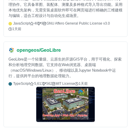
理协作。它具备草图、装配体、测量及多种格式导入导出功能。采用
本地优先架构，无需安装桌面软件即可在网页端进行精确的三维建模
与编辑，适合工程设计与自动化生成场景。
JavaScript
48
9
GNU Affero General Public License v3.0
1天前
opengeos/GeoLibre
GeoLibre是一个轻量级、云原生的开源GIS平台，用于可视化、探索
和分析地理空间数据。它支持在Web浏览器、桌面端
（macOS/Windows/Linux）、移动端以及Jupyter Notebook中运
行，提供跨平台的地理数据处理能力。
TypeScript
5,613
562
MIT License
1天前