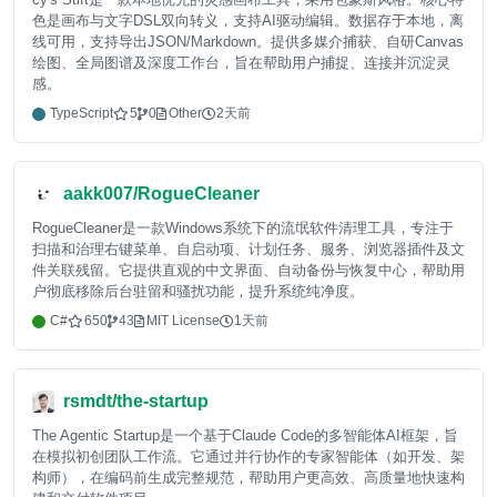
色是画布与文字DSL双向转义，支持AI驱动编辑。数据存于本地，离
线可用，支持导出JSON/Markdown。提供多媒介捕获、自研Canvas
绘图、全局图谱及深度工作台，旨在帮助用户捕捉、连接并沉淀灵
感。
TypeScript
5
0
Other
2天前
aakk007/RogueCleaner
RogueCleaner是一款Windows系统下的流氓软件清理工具，专注于
扫描和治理右键菜单、自启动项、计划任务、服务、浏览器插件及文
件关联残留。它提供直观的中文界面、自动备份与恢复中心，帮助用
户彻底移除后台驻留和骚扰功能，提升系统纯净度。
C#
650
43
MIT License
1天前
rsmdt/the-startup
The Agentic Startup是一个基于Claude Code的多智能体AI框架，旨
在模拟初创团队工作流。它通过并行协作的专家智能体（如开发、架
构师），在编码前生成完整规范，帮助用户更高效、高质量地快速构