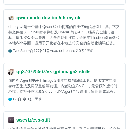
qwen-code-dev-bot/oh-my-cli
oh-my-cli是一个基于Qwen Code构建的自主代码代理CLI工具。它支
持文件编辑、Shell命令执行及OpenAI兼容API，强调安全性与隐
私。提供持久会话管理、无头自动化接口，并附带Electron桌面端和
本地Web界面，适用于开发者在本地进行安全的自动化编码任务。
TypeScript
677
61
Apache License 2.0
1天前
qq370725567/vk-gpt-image2-skills
面向AI Agent的GPT Image 2图片生成与编辑工具。提供文本生图、
参考图生成及局部重绘等功能。内置独立Go CLI，无需额外运行时
环境，支持任意读取SKILL.md的Agent直接调用，简化集成流程。
Go
3
0
1天前
wscytz/cys-stift
cy's Stift是一款本地优先的灵感画布工具，采用包豪斯风格。核心特