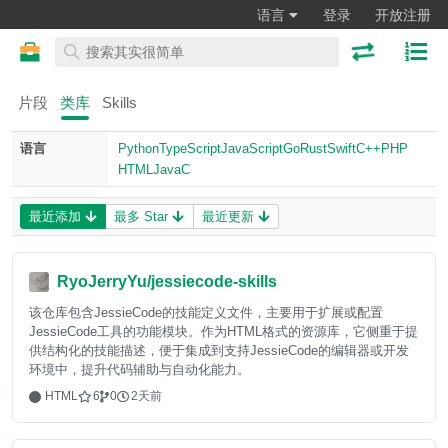
语言
登录
开放注册
片段
类库
Skills
语言
Python
TypeScript
JavaScript
Go
Rust
Swift
C++
PHP
HTML
Java
C
最近添加
最多 Star
最近更新
RyoJerryYu/jessiecode-skills
该仓库包含JessieCode的技能定义文件，主要用于扩展或配置
JessieCode工具的功能模块。作为HTML格式的资源库，它侧重于提
供结构化的技能描述，便于集成到支持JessieCode的编辑器或开发
环境中，提升代码辅助与自动化能力。
HTML
6
0
2天前