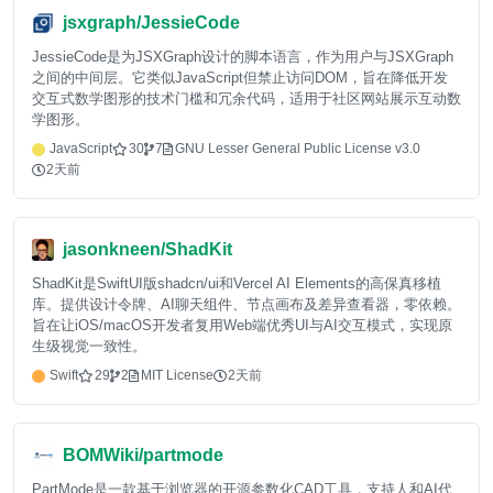
jsxgraph/JessieCode
JessieCode是为JSXGraph设计的脚本语言，作为用户与JSXGraph
之间的中间层。它类似JavaScript但禁止访问DOM，旨在降低开发
交互式数学图形的技术门槛和冗余代码，适用于社区网站展示互动数
学图形。
JavaScript
30
7
GNU Lesser General Public License v3.0
2天前
jasonkneen/ShadKit
ShadKit是SwiftUI版shadcn/ui和Vercel AI Elements的高保真移植
库。提供设计令牌、AI聊天组件、节点画布及差异查看器，零依赖。
旨在让iOS/macOS开发者复用Web端优秀UI与AI交互模式，实现原
生级视觉一致性。
Swift
29
2
MIT License
2天前
BOMWiki/partmode
PartMode是一款基于浏览器的开源参数化CAD工具，支持人和AI代