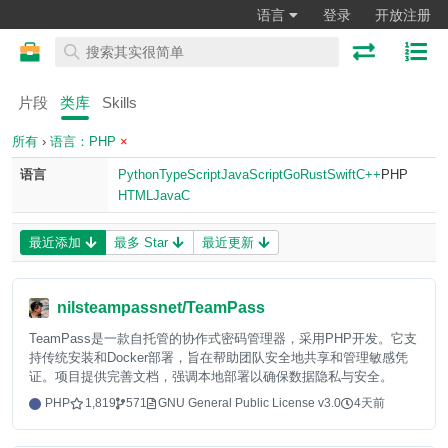
语言
登录
开放注册
片段
类库
Skills
所有
›
语言：PHP
×
语言
Python
TypeScript
JavaScript
Go
Rust
Swift
C++
PHP
HTML
Java
C
最近添加
最多 Star
最近更新
nilsteampassnet/TeamPass
TeamPass是一款自托管的协作式密码管理器，采用PHP开发。它支
持传统安装和Docker部署，旨在帮助团队安全地共享和管理敏感凭
证。项目提供完善文档，强调本地部署以确保数据隐私与安全。
PHP
1,819
571
GNU General Public License v3.0
4天前