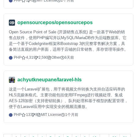
PHP
1
0
MIT License
2个月前
opensourcepos/opensourcepos
Open Source Point of Sale (开源销售点系统) 是一款基于Web的销
售点软件，使用PHP编写并以MySQL/MariaDB作为后端数据库。它
是一个基于CodeIgniter框架和Bootstrap 3的完整零售解决方案，具
备简洁直观的用户界面，适用于店铺的日常销售、库存管理等操作。
PHP
4,319
2,590
Other
6天前
achyutkneupane/laravel-hls
这是一个Laravel扩展包，用于将视频文件转换为支持自适应码率的
HLS流媒体格式。主要功能包括使用FFmpeg进行视频处理、集成
AES-128加密（支持密钥轮换）、队列处理和基于模型的配置管理，
便于在Laravel应用中实现安全的视频流播放。
PHP
133
8
MIT License
1个月前