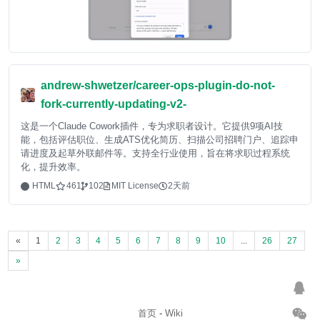
andrew-shwetzer/career-ops-plugin-do-not-
fork-currently-updating-v2-
这是一个Claude Cowork插件，专为求职者设计。它提供9项AI技
能，包括评估职位、生成ATS优化简历、扫描公司招聘门户、追踪申
请进度及起草外联邮件等。支持全行业使用，旨在将求职过程系统
化，提升效率。
HTML
461
102
MIT License
2天前
«
1
2
3
4
5
6
7
8
9
10
...
26
27
»
首页
-
Wiki