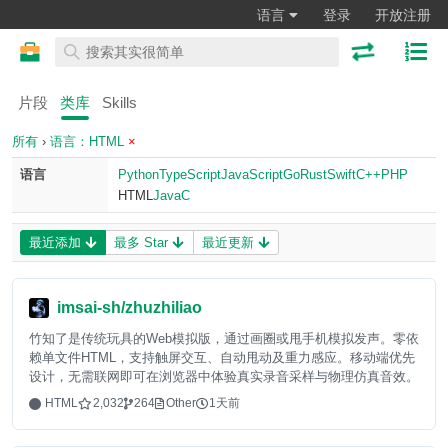
语言
登录
开放注册
片段
类库
Skills
所有
›
语言：HTML
×
语言
Python
TypeScript
JavaScript
Go
Rust
Swift
C++
PHP
HTML
Java
C
最近添加
最多 Star
最近更新
imsai-sh/zhuzhiliao
竹知了是传统玩具的Web模拟版，通过画圈或甩手机模拟发声。零依
赖单文件HTML，支持触屏交互、自动甩动及重力感应。移动端优先
设计，无需联网即可在浏览器中体验真实录音采样与物理仿真音效。
HTML
2,032
264
Other
1天前