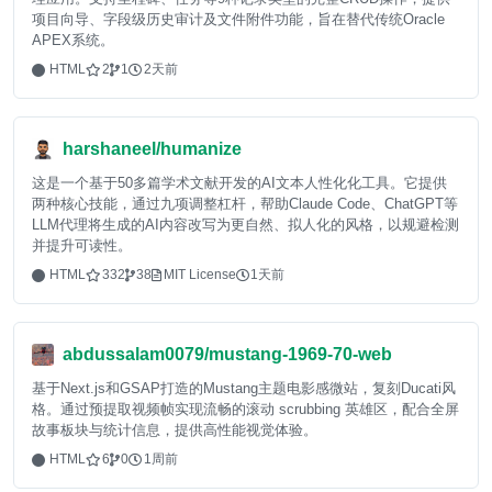
项目向导、字段级历史审计及文件附件功能，旨在替代传统Oracle
APEX系统。
HTML
2
1
2天前
harshaneel/humanize
这是一个基于50多篇学术文献开发的AI文本人性化化工具。它提供
两种核心技能，通过九项调整杠杆，帮助Claude Code、ChatGPT等
LLM代理将生成的AI内容改写为更自然、拟人化的风格，以规避检测
并提升可读性。
HTML
332
38
MIT License
1天前
abdussalam0079/mustang-1969-70-web
基于Next.js和GSAP打造的Mustang主题电影感微站，复刻Ducati风
格。通过预提取视频帧实现流畅的滚动 scrubbing 英雄区，配合全屏
故事板块与统计信息，提供高性能视觉体验。
HTML
6
0
1周前