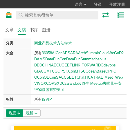
语言
登录
开放注册
文章
文稿
书库
图册
分类
商业
产品
技术
方法
学术
大会
所有
360
58
AICon
APSARA
ArchSummit
CloudWeGo
D2
DAMS
DataFunCon
DataFunSummit
dbaplus
DDDCHINA
ECUG
EE
FLINK FORWARD
Gdevops
GIAC
GMTC
GOPS
KCon
MTSC
OceanBase
OPPO
QCon
QECon
SACC
SEE
TChat
TICA
TRAE Meet
TWeb
VIVO
XCOPS
XDC
zalando
云原生 Meetup
去哪儿
平安
得物
微盟
有赞
美团
权益
所有
仅VIP
热度
最新