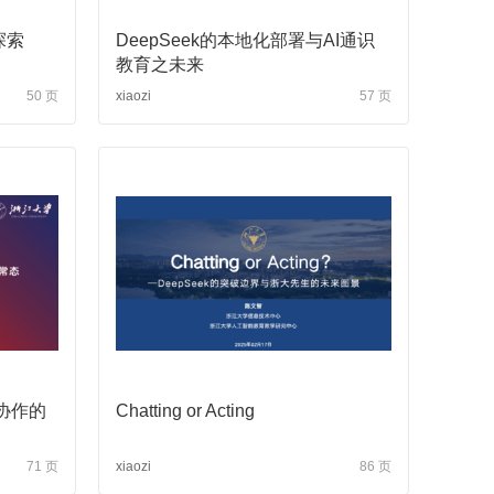
探索
DeepSeek的本地化部署与AI通识
教育之未来
50 页
xiaozi
57 页
协作的
Chatting or Acting
71 页
xiaozi
86 页