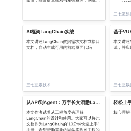
图谱，结合语义搜索与精确查询，创建一
RA
个强大的RAG应用程序。该系统支持供应
商过滤、计数、分组和基于描述的语义搜
丰富
三七互娱
索，为企业数据处理提供全方位解决方
版；
案。
AI框架LangChain实战
在上一篇
应用》中
本文讲述LangChain依据需求文档或接口
本文讲述
活动组件
文档，自动生成可用的前端页面代码
试，并应
务结合的可
开发了第二
流程，提
荐能力后
又有了新
史活动，
三七互娱技术
三七互娱
开发了具
据用户需
查询所需
从API到Agent：万字长文洞悉LangChain工程化设计
轻松上手
复用历史
本文作者试着从工程角度去理解
核心理解
LangChain的设计和使用。大家可以将此
文档作为LangChain的“10分钟快速上手”
手册，希望帮助需要的同学实现AI工程的