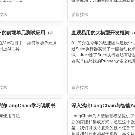
技术应用，开启智能系统发展新篇
G能力的第二版；
功能：开发具备Agent能力的第三
技术
爱康技术
基于VUE的前端单元测试应用（Jest、Langchain）
《AIGC在活动业务中的探索与
，介绍了使用Dify平台快速落地
在Vue项目中，如何添加单元测
01 简介在今年的敏捷团队建设中
AI助手的第一版，验证了AI与业
用上AI工具
过Suite执行器实现了一键自动化
行性。接着我使用LangChain
试。Juint除了Suite执行器还有
版，简化第一版中Dify RAG的
器呢？由此我的Runner探索之旅
升推荐组件的性能。有了组件推
，我们继续丰富AI助手的功能，
的想法：能否根据需求，查询历
快速复用同类型组件？为此我们
技术
京东技术
备Agent能力的第三版，实现根
求，自主规划任务和调用工具，
的活动和组件数据，并实现快速
的LangChain学习说明书
活动组件的功能。
与使用方法
‍LangChain为大型语言模型提供
新的搭建和集成方式，通过这个强
架，我们可以将复杂的技术任务简
创意和创新更加易于实现。本文从