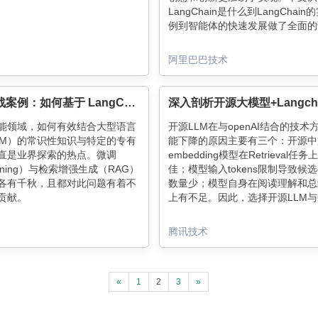
LangChain是什么到LangChai
例到智能体的快速发展做了全面的
阿里巴巴技术
RAG实战案例：如何基于 LangChain 实现智能检索生成系统
能领域，如何有效结合大型语言
开源LLM在与openAI结合的技术
LM）的常识性知识与特定的专有
能下降的原因主要有三个：开源中
直是业界探索的热点。微调
embedding模型在Retrieval任
-tuning）与检索增强生成（RAG）
佳；模型输入tokens限制导致候选c
各有千秋，且都对此问题有着不
数量少；模型自身在阅读理解和总
贡献。
上有不足。因此，选择开源LLM
域最好的embedding模型结合，
的langchain+openAI技术框架
腾讯技术
降很多。
«
1
2
3
»