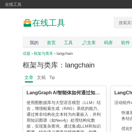
在线工具
在线工具
我的
首页
工具
文库
码库
软件
话题
›
框架与类库
› langchain
框架与类库：langchain
文章
文稿
Tip
LangGraph AI智能体如何通过知识图谱实现更强智能？以供应链管理系统为例
使用图数据库与大型语言模型（LLM）结
活动组件
合，增强检索生成（RAG）系统的能力。
快速落
通过将非结构化文本转为向量嵌入，并利
务结
用知识图谱（如Neo4j）处理结构化数
据，实现复杂查询。通过集成LLM和知识
优化性