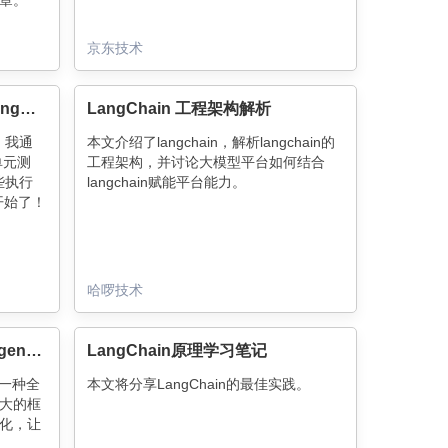
章。
京东技术
直观易用的大模型开发框架LangChain，你会了没？
LangChain 工程架构解析
，我通
本文介绍了langchain，解析langchain的
单元测
工程架构，并讨论大模型平台如何结合
哪些执行
langchain赋能平台能力。
开始了！
哈啰技术
深入浅出LangChain与智能Agent：构建下一代AI助手
LangChain原理学习笔记
了一种全
本文将分享LangChain的最佳实践。
大的框
化，让