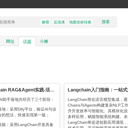
搜索
解密
反混淆
地图坐标转换
网址
小摊
话题
LangChain RAG&Agent实践-活动组件AI助手的实现
AI助手落地共经历了三个阶段：
LangChain简化语言模型集成，
Chains与Agents构建复杂NLP
地：采用Dify平台，验证AI与业
升开发效率与智能化。其模块化设
合的想法，快速实现第一版；
多样应用，赋能智能系统构建。未
LangChain将促进创新应用涌现，
能：采用LangChain开发具备