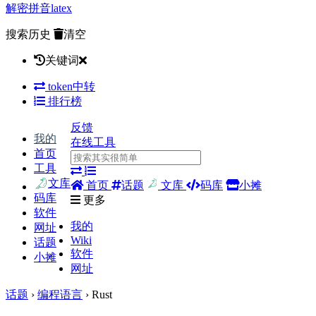
解密
拼音
latex
搜索历史
清空
关键词
token中转
排行榜
反馈
我的
在线工具
首页
工具
文库
首页
话题
文库
码库
小摊
码库
更多
软件
我的
网址
Wiki
话题
软件
小摊
网址
话题
›
编程语言
› Rust