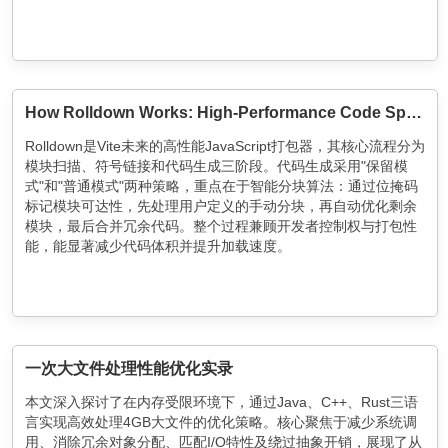
How Rolldown Works: High-Performance Code Splitting with Bitset Logic
Rolldown是Vite未来的高性能JavaScript打包器，其核心流程分为
模块扫描、符号链接和代码生成三阶段。代码生成采用"保留模
式"和"普通模式"两种策略，重点在于智能分块算法：通过位掩码
标记模块可达性，先处理用户定义的手动分块，再自动优化剩余
模块，最后合并冗余代码。整个过程兼顾开发者控制权与打包性
能，能显著减少代码体积并提升加载速度。
一次大文件处理性能优化实录
本文深入探讨了在内存受限环境下，通过Java、C++、Rust三语
言实现高效处理4GB大文件的优化策略。核心聚焦于减少系统调
用、消除冗余对象分配、匹配I/O特性及绕过抽象开销，展现了从