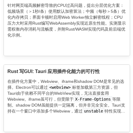
针对网页端高频解密导致的CPU过高问题，提出分层优化方案：
低频场景（＞1秒/条）使用默认加密算法；中频（每秒＞5条）优
化内存拷贝；界面卡顿时启用Web Worker独立解密线程；CPU
压力大时采用Rust编写WebAssembly实现近原生性能。实测显示
需权衡内存消耗与流畅度，并附Rust/WASM实现代码及前后端优
化示例。
Rust 写GUI: Tauri 应用插件化能力的可行性
在插件化方案中，Webview、iframe和shadow DOM是常见的选
择。Electron可以通过
<webview>
标签加载第三方资源，但
Tauri由于依赖不同平台的WebView实现，无法直接套用
Webview。iframe虽可行，但受限于
X-Frame-Options
等限
制。shadow DOM虽能提供一定隔离，但并非完全安全。Tauri支
持在一个窗口中添加多个Webview，通过
unstable
特性实现多
Webview布局。