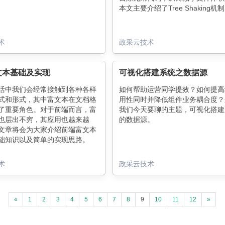
本文主要介绍了Tree Shaking机
术
政采云技术
文本基础及实现
可视化搭建系统之数据源
活中我们会经常接触到各种各样
​如何帮助运营同学提效？如何提
式和形式，其中富文本在文档格
用性同时并降低组件业务耦合度？
了重要角色。对于前端而言，富
我们今天要聊的主题，可视化搭建
也层出不穷，其应用也越来越
的数据源。
文章将会为大家介绍前端富文本
础知识以及简单的实现思路。
术
政采云技术
«
1
2
3
4
5
6
7
8
9
10
11
12
»