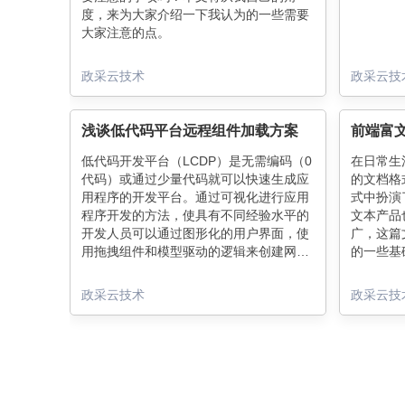
度，来为大家介绍一下我认为的一些需要
大家注意的点。
政采云技术
政采云技
浅谈低代码平台远程组件加载方案
前端富
低代码开发平台（LCDP）是无需编码（0
在日常生
代码）或通过少量代码就可以快速生成应
的文档格
用程序的开发平台。通过可视化进行应用
式中扮演
程序开发的方法，使具有不同经验水平的
文本产品
开发人员可以通过图形化的用户界面，使
广，这篇
用拖拽组件和模型驱动的逻辑来创建网页
的一些基
和移动应用程序。这两年越来越多的公司
和开发人员开始自研低代码平台来达到降
政采云技术
政采云技
本提效的目的。今天和大家分享一下低代
码平台开发过程中遇到一个问题和对应的
解决思路。