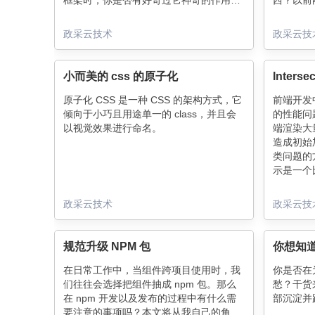
框架时，你是否有好奇过它神奇的作用？
西？以前刚
明明没有将服务部署到服务器，程序员们
相比于 
究竟是怎么通过这种特殊方式让所有人访
道不是这
政采云技术
政采云技
问自己的主机的？本文将以 frp 开源框架
为例，介绍内网穿透的原理。
小而美的 css 的原子化
原子化 CSS 是一种 CSS 的架构方式，它
前端开发
倾向于小巧且用途单一的 class，并且会
的性能问
以视觉效果进行命名。
端渲染大
造成初始
类问题的
示是一个
来介绍如何使用
个 API
政采云技术
政采云技
规范升级 NPM 包
你想知
在日常工作中，当组件跨项目使用时，我
你是否在
们往往会选择把组件抽成 npm 包。那么
愁？干货
在 npm 开发以及发布的过程中有什么需
部沉淀并
要注意的事项吗？本文将从我自己的角