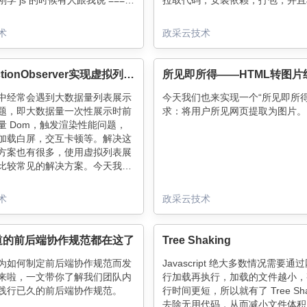
学 js 的时候有人跟我说 ===
拉取代码，安装依赖，打包，并且
== 不仅比较值还要比较类型，难
的一些资源静态文件上传 CDN，
样的？
成的代码再打包成镜像文件，然后
术
政采云技术
镜像上传到镜像仓库后，最后调用 
的镜像部署服务，进行镜像按环境
署，这就是我们云长做的事情。如
IntersectionObserver实现虚拟列表初探
零开始搭建一个自己团队的部署平
看下我们往期文章 如何搭建适合
中经常会遇到大数据量列表展示
今天我们也来实现一个“所见即所得
的构建部署平台，本期我们只是针
题，即大数据量一次性展示时前
求：将用户所见网页提取为图片。
中静态资源本地化的功能做细致阐
量 Dom，触发渲染性能问题，
加载白屏，交互卡顿等。解决这
方案也有很多，使用虚拟列表展
比较常见的解决方案。今天我们
 IntersectionObserver 这
 来自定义实现虚拟列表。
术
政采云技术
道的前后端协作规范都在这了
Tree Shaking
为如何制定前后端协作规范而发
Javascript 绝大多数情况需要通
来啦，一文带你了解我们团队内
行加载再执行，加载的文件越小，
践行已久的前后端协作规范。
行时间更短，所以就有了 Tree Sha
去除无用代码，从而减小文件体积