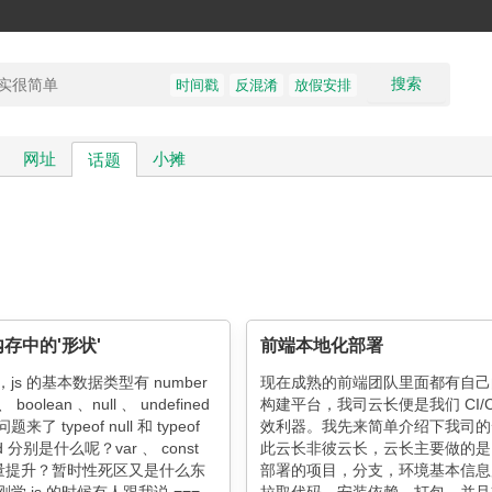
搜索
时间戳
反混淆
放假安排
网址
小摊
话题
存中的'形状'
前端本地化部署
js 的基本数据类型有 number
现在成熟的前端团队里面都有自己
 、 boolean 、null 、 undefined
构建平台，我司云长便是我们 CI/C
了 typeof null 和 typeof
效利器。我先来简单介绍下我司的
ed 分别是什么呢？var 、 const
此云长非彼云长，云长主要做的是
 变量提升？暂时性死区又是什么东
部署的项目，分支，环境基本信息