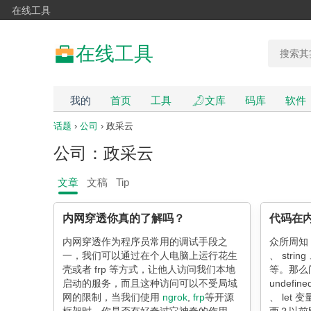
在线工具
在线工具
我的
首页
工具
文库
码库
软件
话题
›
公司
› 政采云
公司：政采云
文章
文稿
Tip
内网穿透你真的了解吗？
代码在内
内网穿透作为程序员常用的调试手段之
众所周知，
一，我们可以通过在个人电脑上运行花生
、 string
壳或者 frp 等方式，让他人访问我们本地
等。那么问题来
启动的服务，而且这种访问可以不受局域
undefin
网的限制，当我们使用
ngrok
,
frp
等开源
、 let