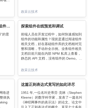
将项目
再将生
将这份
政采云技术
K8S
的部
果想从
所见即所得——HTML转图片组件开发
探索组件在线预览和调试
台可以
自己团队
”的需
前端人员在开发过程中，如何快速感知到
对云长
组件的功能和属性？现状是通过阅读组件
述。
相关文档，好在基础组件库的文档相对完
整和清晰，手动补全示例。业务组件相关
文档目前只能在内部 NPM 私库上查看，
静态的 API 文档，没有组件的 Demo。对
于非前端人员，如何预览和调试组件呢？
比如：某一天，产品想提前调研其它业务
政采云技术
线的业务组件功能能否满足业务诉求；业
务组件开发完成，测试和设计可以介入组
件相关功能的验证；运营人员可以在低代
这篇正则表达式竟写的如此详尽
码搭建平台，预览和调试相关组件等。
过网络进
1951 年,一位名叫史蒂芬·克林（Stephen
整体执
Kleene）的数学科学家，发表了一篇名叫
king
《神经网事件的表示法》的论文。论文中
。
引入了正则表达式的概念。直至七十多年