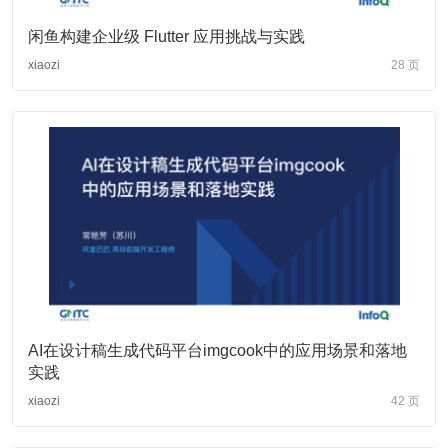
闲鱼构建企业级 Flutter 应用挑战与实践
xiaozi
28 页
AI在设计稿生成代码平台imgcook中的应用场景和落地
实践
xiaozi
42 页