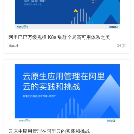
阿里巴巴万级规模 K8s 集群全局高可用体系之美
xiaozi
34 页
云原生应用管理在阿里云的实践和挑战