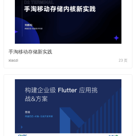
手淘移动存储新实践
xiaozi
23 页