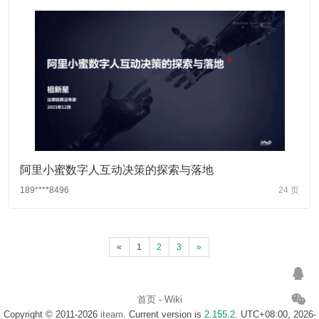
阿里小蜜数字人互动决策的探索与落地
189****8496
24 页
«
1
2
3
»
首页
-
Wiki
Copyright © 2011-2026
iteam
. Current version is
2.155.2
. UTC+08:00, 2026-