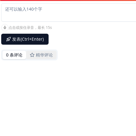
点击或按住录音，最长 15s
发表(Ctrl+Enter)
0 条评论
精华评论