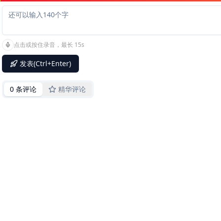
点击或按住录音，最长 15s
发表(Ctrl+Enter)
0 条评论
精华评论