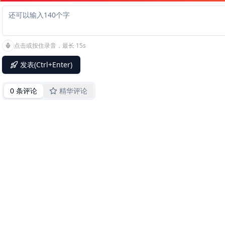
点击或按住录音，最长 15s
发表(Ctrl+Enter)
0 条评论
精华评论