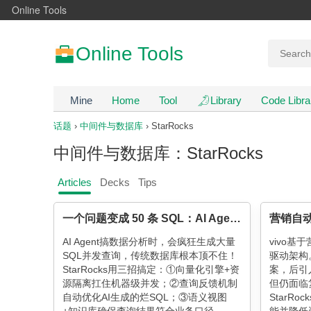
Online Tools
Online Tools
Mine
Home
Tool
Library
Code Libra
话题
›
中间件与数据库
› StarRocks
中间件与数据库：StarRocks
Articles
Decks
Tips
一个问题变成 50 条 SQL：AI Agent 是怎么问数据库的？
AI Agent搞数据分析时，会疯狂生成大量
vivo
SQL并发查询，传统数据库根本顶不住！
驱动架构。
StarRocks用三招搞定：①向量化引擎+资
案，后引入
源隔离扛住机器级并发；②查询反馈机制
但仍面临
自动优化AI生成的烂SQL；③语义视图
StarR