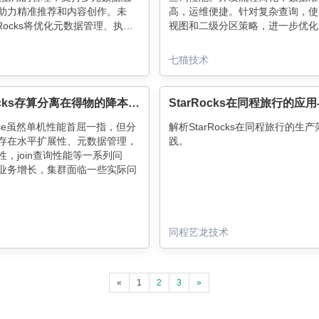
助力精准推荐和内容创作。未
高，运维便捷。针对复杂查询，使
rRocks将优化元数据管理、执行
视图和二级分区策略，进一步优化
化视图，进一步强化实时数据处
效率，大幅减少了数据扫描量，提
推动公司业务发展。
询速度。
七猫技术
StarRocks存算分离在得物的降本增效实践
StarRocks在同程旅行的应
house虽然单机性能首屈一指，但分
解析StarRocks在同程旅行的生
存在水平扩展性、元数据管理，
践。
性，join查询性能等一系列问
业务增长，集群面临一些实际问
同程艺龙技术
«
1
2
3
»