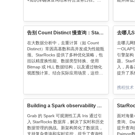
+知识库确保查询结果符合业务口径。这
能并降低
波操作让AI既能撒欢查数据，又不会把系
询瓶颈问
统搞崩或算错数~
段改造平
性和高效
告别 Count Distinct 慢查询：StarRocks 高效去重全攻略
去哪儿St
在大数据分析中，去重计算（如 Count
去哪儿网数
Distinct）常因高基数和高并发成为性能瓶
一OLAP引
颈。StarRocks 提供了多种优化策略，包
引擎架构
括以精度换性能、数据类型转换、使用
题。Sta
Bitmap 或 HLL 数据结构，以及通过物化
入，具备
视图预计算。结合实际应用场景，这些方
提升了系
案在性能、精度与易用性之间进行权衡，
案和SQ
有效提升查询效率。
支持看板
携程技术
结合Kub
时数仓能
Building a Spark observability product with StarRocks: Real-time and historical performance analysis
Grab 的 Spark 可观测性工具 Iris 通过引
面对海量小
入 StarRocks 数据库，解决了实时和历史
查询、Da
数据管理的挑战。新架构简化了数据流，
提升查询效
支持复杂查询和实时监控，提升了查询性
Paim