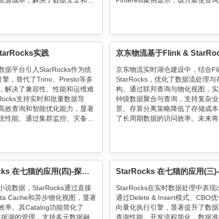
资源成本，解决了数据安全和查
Pinterest案例显示，该方案使查
题。架构迭代过程中，通过分阶
50%、成本降68%，数据新鲜度达
滑过渡，确保了业务系统的稳定
级，助力广告主快速决策，提升投
性。
率。
arRocks实践
据平台引入StarRocks作为统
京东物流实时湖仓建设中，结合Fli
擎，替代了Trino、Presto等多
StarRocks，优化了数据流处理
，解决了兼容性、性能和运维难
构。通过联邦查询与物化视图，实
rRocks支持实时和批量数据导
钟级数据聚合与查询，支持复杂业
高效查询和智能优化能力，显著
景。存算分离策略降低了存储成本
统性能。通过集群监控、灾备方
了长周期数据的访问效率。未来将
L优化，实现了稳定高效的运行，
周期数据存储服务，进一步优化数
、即席查询等多场景，未来计划
体验。
ernetes和物化视图进一步提升实
力。
StarRocks 在七猫的应用(四)-探索 StarRocks 读取 Paimon 优势及物化视图加速能力
说数据，StarRocks通过直接
StarRocks在实时数据处理中表
ta Cache和异步物化视图，显著
通过Delete & Insert模式、CB
率。其Catalog功能简化了
向量化执行引擎，显著提升了数据
on数据湖的管理，支持多元数据融
查询性能。开发流程简化，数据准