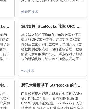
询延迟降
入、部分列更新和物化视图技术，显著提
10秒
升了数据准确性和查询效率，降低了开发
放效
成本，满足了复杂OLAP需求。
爱奇艺技术
京东物流基于Flink & StarRocks的湖仓建设实践
深度剖析 StarRocks 读取 ORC 加密文件背后的技术
nk与
本文深入解析了StarRocks数据库如何高
与存储架
效读取ORC加密文件。通过剖析ORC文
现了分
件的三层索引和四层结构，详细介绍了加
务场
密数据的读取流程，包括密钥管理、数据
，提升
解密与解压的协作机制。重点探讨了加密
推广长
块的跳读机制，结合AES加密模式与压缩
据分析
算法的应用，提升了查询效率与数据安全
性。
vivo技术
StarRocks 在七猫的应用(三)-实时数据写入与查询性能优化
腾讯大数据基于 StarRocks 的向量检索探索
现出色，
向量检索技术通过近似最近邻查询(ANN)
O优化器和
提升性能,结合量化、倒排和图算法(如
导入和
HNSW)实现高效检索。StarRocks引入该
确性
技术后,查询延迟从15秒降至2秒,成本降至