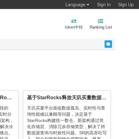
Language
Sign In
Sign Up
token中转
Ranking List
反馈
广告投流第一战：如何用 StarRocks 搞定“起量监控”与“素材优选”？
基于StarRocks释放天玑买量数据价值
段的
天玑买量平台面临数据孤岛、实时性与查
s实时分
询性能难以兼顾等问题，决定基于
图架构，
StarRocks构建统一数仓。新架构通过简
，解决冷
化存储层、消除冗余存储类型，解决了跨
痛点。
数据源查询与时效性问题。SR的高吞吐写