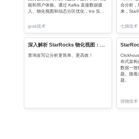
能和用户体验。通过 Kafka 直接数据摄
合分析，
入、物化视图和动态分区优化，Iris 实现
来，Sta
了高效的数据存储与分析，为 Spark 作业
计划和物
提供了更强大的监控和调试能力，推动了
理能力，
grab技术
七猫技术
资源管理和决策效率的提升。
深入解析 StarRocks 物化视图：全方位的查询改写机制
查询改写让分析更简单、更高效！
Click
布式架构
数据一致
题。随着
题。
得物技术