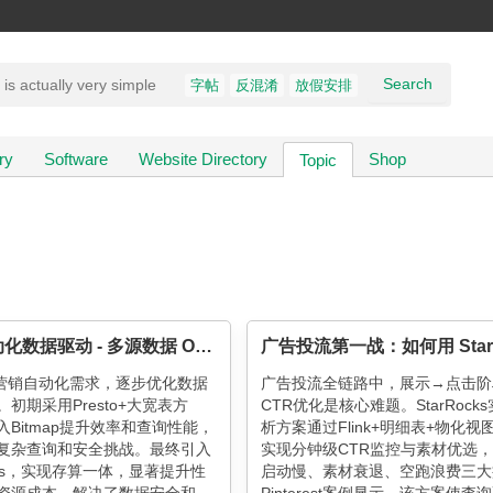
Search
字帖
反混淆
放假安排
ry
Software
Website Directory
Shop
Topic
营销自动化数据驱动 - 多源数据 OLAP 架构演进
基于营销自动化需求，逐步优化数据
广告投流全链路中，展示→点击阶
初期采用Presto+大宽表方
CTR优化是核心难题。StarRock
Bitmap提升效率和查询性能，
析方案通过Flink+明细表+物化视
复杂查询和安全挑战。最终引入
实现分钟级CTR监控与素材优选
ocks，实现存算一体，显著提升性
启动慢、素材衰退、空跑浪费三大