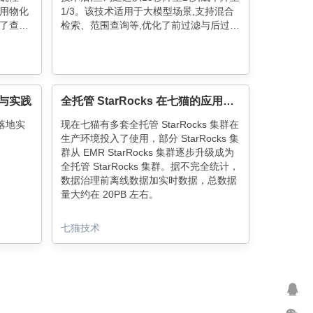
用物化
1/3。该技术适用于大模型场景,支持混合
了查询
检索、范围查询等,优化了前过滤与后过滤
升了查
策略,确保高召回率和低延迟,为海量数据
处理提供高效解决方案。
用与实践
全托管 StarRocks 在七猫的应用和实践
产落地实
现在七猫有多套全托管 StarRocks 集群在
生产环境投入了使用，部分 StarRocks 集
群从 EMR StarRocks 集群逐步升级成为
全托管 StarRocks 集群。据不完全统计，
数据治理前离线数据加实时数据，总数据
量大约在 20PB 左右。
七猫技术